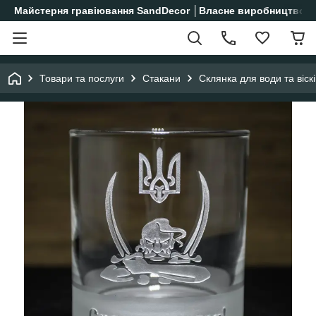
Майстерня гравіювання SandDecor │Власне виробництво│
Товари та послуги
Стакани
Склянка для води та віс