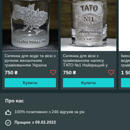
Склянка для води та віскі з
Склянка для віскі з
Імен
ручним механічним
гравіюванням напису
води
гравіюванням Україна
ТАТО №1 Найкращий у
грав
понад усе у подарунковій
світі - подарунок для тата
коза
750
750
1 5
₴
₴
коробці
коза
Купити
Купити
Про нас
100% позитивних з 246 відгуків за рік
Працює з 09.02.2022