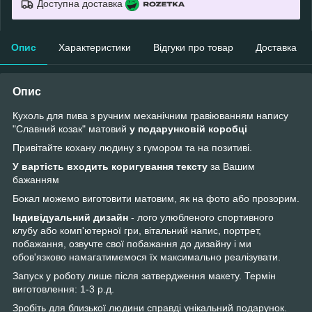
Доступна доставка
Опис
Характеристики
Відгуки про товар
Доставка
Опис
Кухоль для пива з ручним механічним гравіюванням напису
"Славний козак" матовий
у подарунковій коробці
Привітайте кохану людину з гумором та на позитиві.
У вартість входить коригування тексту
за Вашим
бажанням
Бокал можемо виготовити матовим, як на фото або прозорим.
Індивідуальний дизайн
- лого улюбленого спортивного
клубу або комп'ютерної гри, вітальний напис, портрет,
побажання, озвучте свої побажання до дизайну і ми
обов'язково намагатимемося їх максимально реалізувати.
Запуск у роботу лише після затвердження макету. Термін
виготовлення: 1-3 р.д.
Зробіть для близької людини справді унікальний подарунок.