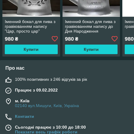
Іменний бокал для пива з
Іменний бокал для пива з
Імен
гравіюванням напису
гравіюванням напису до
грав
"Цар, просто цар"
Дня Народження
980
980
980
₴
₴
Купити
Купити
Про нас
100% позитивних з 246 відгуків за рік
Працює з 09.02.2022
м. Київ
02140 вул.Мишуги, Київ, Україна
Контакти
Сьогодні працює з 10:00 до 18:00
Показати весь графік роботи