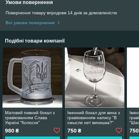
Умови повернення
Повернення товару впродовж 14 днів за домовленістю
Всі умови повернення
Подібні товари компанії
Матовий пивний бокал з
Іменний бокал для вина з
Імен
гравіюванням Слава
гравіюванням напису "В
грав
Україні "Колосок"
смысле нет винишка?"
"Ша
SandDecor
SandDecor
San
980
750
750
₴
₴