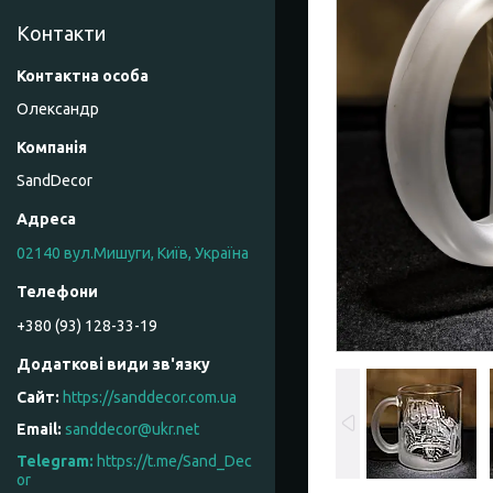
Контакти
Олександр
SandDecor
02140 вул.Мишуги, Київ, Україна
+380 (93) 128-33-19
https://sanddecor.com.ua
sanddecor@ukr.net
https://t.me/Sand_Dec
or