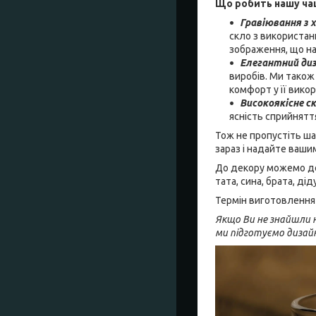
Що робить нашу ча
Гравіювання з 
скло з використан
зображення, що над
Елегантний ди
виробів. Ми також
комфорт у її викор
Високоякісне с
ясність сприйнят
Тож не пропустіть ша
зараз і надайте ваши
До декору можемо дод
тата, сина, брата, ді
Термін виготовлення 
Якщо Ви не знайшли н
ми підготуємо дизай