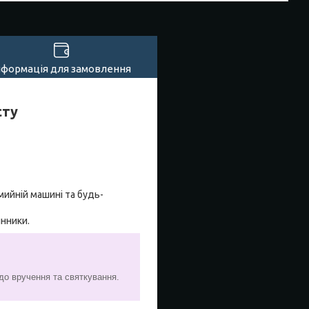
нформація для замовлення
сту
мийній машині та будь-
инники.
 до вручення та святкування.