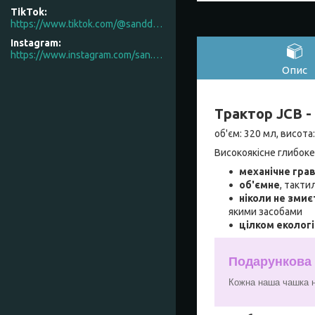
TikTok
https://www.tiktok.com/@sanddecor.com.ua
Instagram
https://www.instagram.com/san.d.decor/
Опис
Трактор JCB -
об'єм: 320 мл, висота
Високоякісне глибоке
механічне гра
об'ємне
, такти
ніколи не змиє
якими засобами
цілком еколог
Подарункова
Кожна наша чашка н