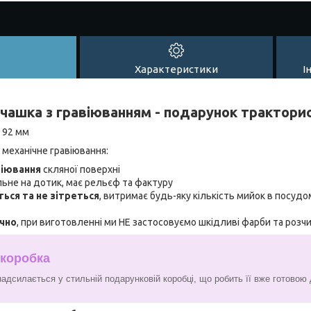
Характеристики
І
 чашка з гравіюванням - подарунок трактори
: 92 мм
 механічне гравіювання:
віювання
скляної поверхні
льне на дотик, має рельєф та фактуру
ться та не зітреться
, витримає будь-яку кількість мийок в посудо
ічно
, при виготовленні ми НЕ застосовуємо шкідливі фарби та розч
 коробка
адсилається у стильній подарунковій коробці, що робить її вже готовою