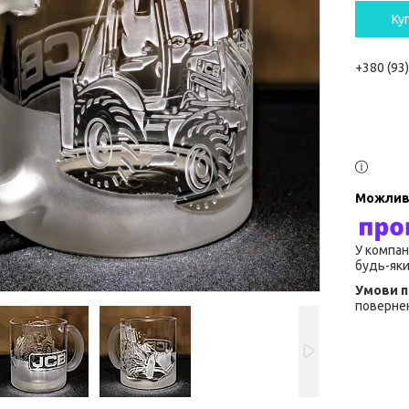
Ку
+380 (93
У компан
будь-яки
повернен