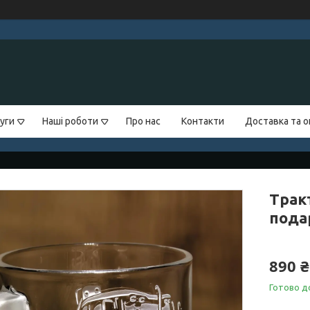
уги
Наші роботи
Про нас
Контакти
Доставка та 
Тракт
пода
890 ₴
Готово д