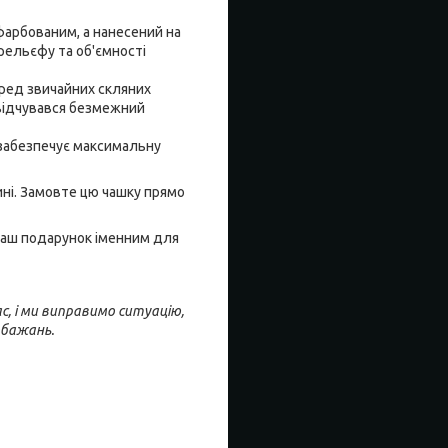
афарбованим, а нанесений на
рельєфу та об'ємності
еред звичайних скляних
 відчувався безмежний
о забезпечує максимальну
ині. Замовте цю чашку прямо
 Ваш подарунок іменним для
с, і ми виправимо ситуацію,
обажань.