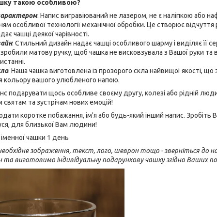
шку такою особливою?
характером
: Напис вигравіюваний не лазером, не є наліпкою або н
ням особливої технології механічної обробки. Це створює відчуття 
ає чашці деякої чарівності.
зайн
: Стильний дизайн надає чашці особливого шарму і виділяє її с
 зробили матову ручку, щоб чашка не висковзувала з Вашої руки та
истанні.
кло
: Наша чашка виготовлена із прозорого скла найвищої якості, щ
тя кольору вашого улюбленого напою.
нс подарувати щось особливе своєму другу, колезі або рідній люд
м святам та зустрічам нових емоцій!
ати коротке побажання, ім'я або будь-який інший напис. Зробіть
дуся, для близької Вам людини!
іменної чашки 1 день
еобхідне зображення, текст, лого, шеврон тощо - зверніться до на
н та виготовимо індивідуальну подарункову чашку згідно Ваших п