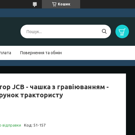
Кошик
оплата
Повернення та обмін
ор JCB - чашка з гравіюванням -
рунок трактористу
о відправки
Код:
51-157