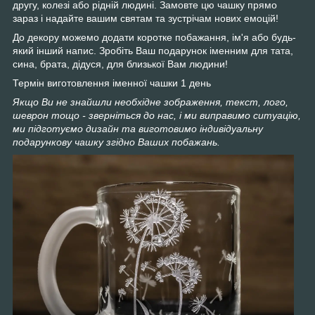
другу, колезі або рідній людині. Замовте цю чашку прямо
зараз і надайте вашим святам та зустрічам нових емоцій!
До декору можемо додати коротке побажання, ім'я або будь-
який інший напис. Зробіть Ваш подарунок іменним для тата,
сина, брата, дідуся, для близької Вам людини!
Термін виготовлення іменної чашки 1 день
Якщо Ви не знайшли необхідне зображення, текст, лого,
шеврон тощо - зверніться до нас, і ми виправимо ситуацію,
ми підготуємо дизайн та виготовимо індивідуальну
подарункову чашку згідно Ваших побажань.