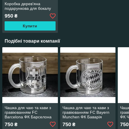
Коробка дерев'яна
подарункова для бокалу
950
₴
Купити
Подібні товари компанії
Чашка для чаю та кави з
Чашка для чаю та кави з
Чашк
гравіюванням FC
гравіюванням FC Bayern
грав
Barcelona ФК Барселона
Munchen ФК Баварія
ФК Ч
Мюнхен
750
750
750
₴
₴