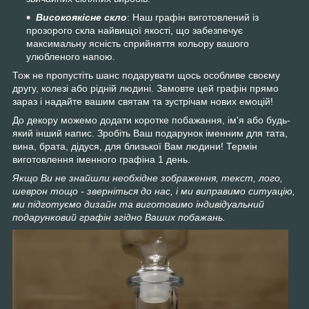
Високоякісне скло
: Наш графін виготовлений із
прозорого скла найвищої якості, що забезпечує
максимальну ясність сприйняття кольору вашого
улюбленого напою.
Тож не пропустіть шанс подарувати щось особливе своєму
другу, колезі або рідній людині. Замовте цей графін прямо
зараз і надайте вашим святам та зустрічам нових емоцій!
До декору можемо додати коротке побажання, ім'я або будь-
який інший напис. Зробіть Ваш подарунок іменним для тата,
вина, брата, дідуся, для близької Вам людини! Термін
виготовлення іменного графіна 1 день.
Якщо Ви не знайшли необхідне зображення, текст, лого,
шеврон тощо - зверніться до нас, і ми виправимо ситуацію,
ми підготуємо дизайн та виготовимо індивідуальний
подарунковий графін згідно Ваших побажань.