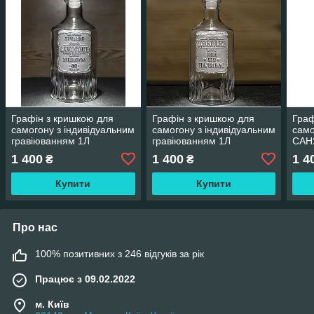
Графін з кришкою для
Графін з кришкою для
Граф
самогону з індивідуальним
самогону з індивідуальним
само
гравіюванням 1Л
гравіюванням 1Л
САНЯ
1Л
1 400
1 400
1 4
₴
₴
Купити
Купити
Про нас
100% позитивних з 246 відгуків за рік
Працює з 09.02.2022
м. Київ