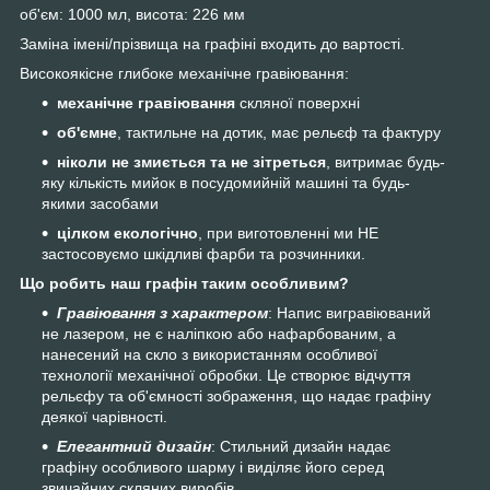
об'єм: 1000 мл, висота: 226 мм
Заміна імені/прізвища на графіні входить до вартості.
Високоякісне глибоке механічне гравіювання:
механічне гравіювання
скляної поверхні
об'ємне
, тактильне на дотик, має рельєф та фактуру
ніколи не змиється та не зітреться
, витримає будь-
яку кількість мийок в посудомийній машині та будь-
якими засобами
цілком екологічно
, при виготовленні ми НЕ
застосовуємо шкідливі фарби та розчинники.
Що робить наш графін таким особливим?
Гравіювання з характером
: Напис вигравіюваний
не лазером, не є наліпкою або нафарбованим, а
нанесений на скло з використанням особливої
технології механічної обробки. Це створює відчуття
рельєфу та об'ємності зображення, що надає графіну
деякої чарівності.
Елегантний дизайн
: Стильний дизайн надає
графіну особливого шарму і виділяє його серед
звичайних скляних виробів.