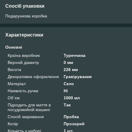
Спосіб упаковки
Подарункова коробка
Характеристики
Основні
Країна виробник
Туреччина
Верхній діаметр
0 мм
Висота
226 мм
Декоративне оформлення
Гравірування
Матеріал
Скло
Наявність ручки
Ні
Об`єм
1000 мл
Підходить для миття в
Так
посудомийній машині
Спосіб закривання
Пробка
Колір
Прозорий
Кількість у наборі
1 шт.