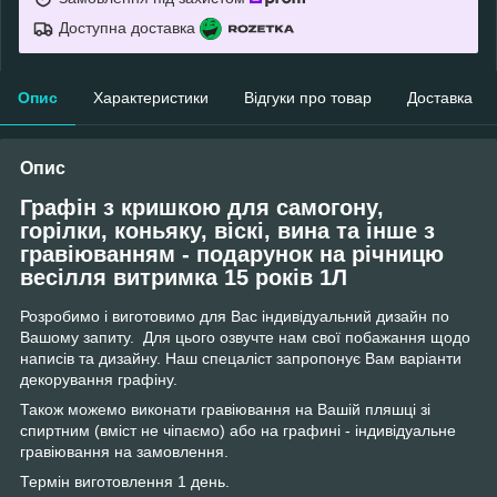
Доступна доставка
Опис
Характеристики
Відгуки про товар
Доставка
Опис
Графін з кришкою для самогону,
горілки, коньяку, віскі, вина та інше з
гравіюванням - подарунок на річницю
весілля витримка 15 років 1Л
Розробимо і виготовимо для Вас індивідуальний дизайн по
Вашому запиту. Для цього озвучте нам свої побажання щодо
написів та дизайну. Наш спецаліст запропонує Вам варіанти
декорування графіну.
Також можемо виконати гравіювання на Вашій пляшці зі
спиртним (вміст не чіпаємо) або на графині - індивідуальне
гравіювання на замовлення.
Термін виготовлення 1 день.