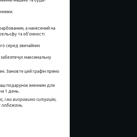
инники.
афарбованим, а нанесений на
рельєфу та об'ємності
ого серед звичайних
що забезпечує максимальну
ні. Замовте цей графін прямо
 Ваш подарунок іменним для
на 1 день.
с, і ми виправимо ситуацію,
х побажань.