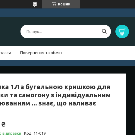
Кошик
оплата
Повернення та обмін
ка 1Л з бугельною кришкою для
лки та самогону з індивідуальним
юванням ... знає, що наливає
 ₴
о відправки
Код:
11-019