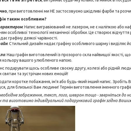
ічно
, при виготовленні ми НЕ застосовуємо шкідливі фарби та розч
фін таким особливим?
характером
: Напис вигравіюваний не лазером, не є наліпкою або н
ням особливої технології механічної обробки. Це створює відчуття 
ає графіну деякої чарівності.
зайн
: Стильний дизайн надає графіну особливого шарму і виділяє й
кло
: Наш графін виготовлений із прозорого скла найвищої якості, 
тя кольору вашого улюбленого напою.
нс подарувати щось особливе своєму другу, колезі або рідній люди
м святам та зустрічам нових емоцій!
ати коротке побажання, ім'я або будь-який інший напис. Зробіть
ідуся, для близької Вам людини! Термін виготовлення іменного графі
еобхідне зображення, текст, лого, шеврон тощо - зверніться до на
н та виготовимо індивідуальний подарунковий графін згідно Ваши