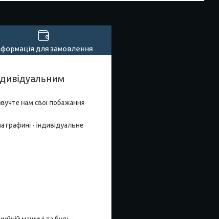
нформація для замовлення
ндивідуальним
звучте нам свої побажання
а графині - індивідуальне
мийній машині та будь-