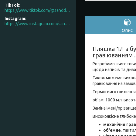
TikTok
https://www.tiktok.com/@sanddecor.com.ua
Instagram
https://www.instagram.com/san.d.decor/
Опис
Пляшка 1Л з б
гравіюванням .
Розробимо і виготови
щодо написів та диза
Також можемо виконат
гравіювання на замов
Термін виготовлення 
об'єм: 1000 мл, висот
Заміна імені/прізвищ
Високоякісне глибоке
механічне гра
об'ємне
, такти
ніколи не змиє