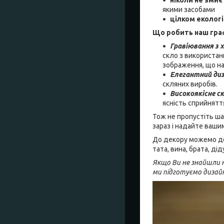
якими засобами
цілком еколог
Що робить наш гра
Гравіювання з 
скло з використан
зображення, що над
Елегантний ди
скляних виробів.
Високоякісне с
ясність сприйнят
Тож не пропустіть ша
зараз і надайте ваши
До декору можемо дод
тата, вина, брата, д
Якщо Ви не знайшли н
ми підготуємо дизай