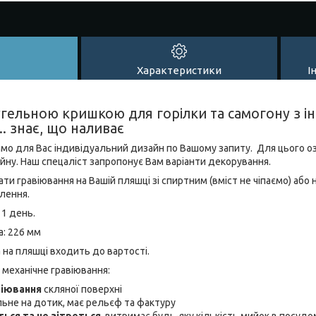
Характеристики
І
угельною кришкою для горілки та самогону з і
.. знає, що наливає
мо для Вас індивідуальний дизайн по Вашому запиту. Для цього о
йну. Наш спецаліст запропонує Вам варіанти декорування.
и гравіювання на Вашій пляшці зі спиртним (вміст не чіпаємо) або н
лення.
1 день.
а: 226 мм
а на пляшці входить до вартості.
 механічне гравіювання:
віювання
скляної поверхні
льне на дотик, має рельєф та фактуру
ться та не зітреться
, витримає будь-яку кількість мийок в посудо