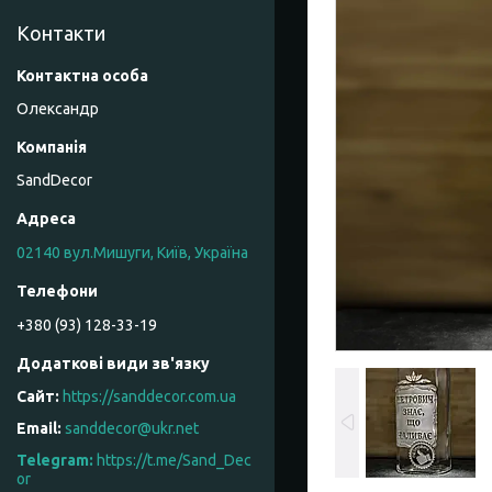
Контакти
Олександр
SandDecor
02140 вул.Мишуги, Київ, Україна
+380 (93) 128-33-19
https://sanddecor.com.ua
sanddecor@ukr.net
https://t.me/Sand_Dec
or