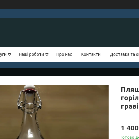
уги
Наші роботи
Про нас
Контакти
Доставка та 
Пляш
горі
граві
1 400
Готово д