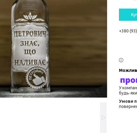
Ку
+380 (93
У компан
будь-яки
повернен