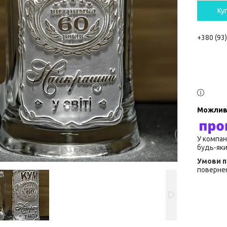
Ку
+380 (93
У компан
будь-яки
повернен