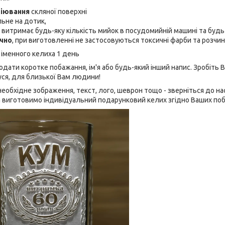
віювання
скляної поверхні
льне на дотик,
, витримає будь-яку кількість мийок в посудомийній машині та буд
ічно
, при виготовленні не застосовуються токсичні фарби та розчин
 іменного келиха 1 день
ати коротке побажання, ім'я або будь-який інший напис. Зробіть
дуся, для близької Вам людини!
еобхідне зображення, текст, лого, шеврон тощо - зверніться до нас
а виготовимо індивідуальний подарунковий келих згідно Ваших по