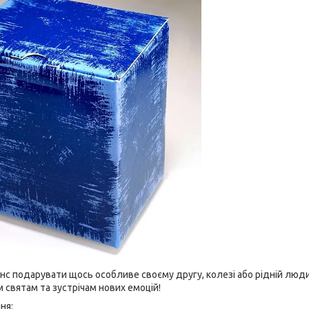
нс подарувати щось особливе своєму другу, колезі або рідній люд
м святам та зустрічам нових емоцій!
ння: