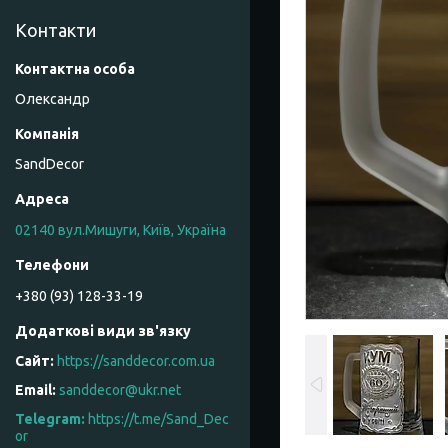
Контакти
Олександр
SandDecor
02140 вул.Мишуги, Київ, Україна
+380 (93) 128-33-19
https://sanddecor.com.ua
sanddecor@ukr.net
https://t.me/Sand_Dec
or