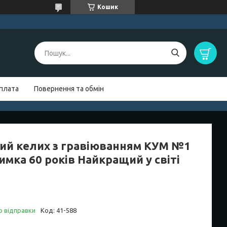
Кошик
оплата
Повернення та обмін
ий келих з гравіюванням КУМ №1
имка 60 років Найкращий у світі
о відправки
Код:
41-588