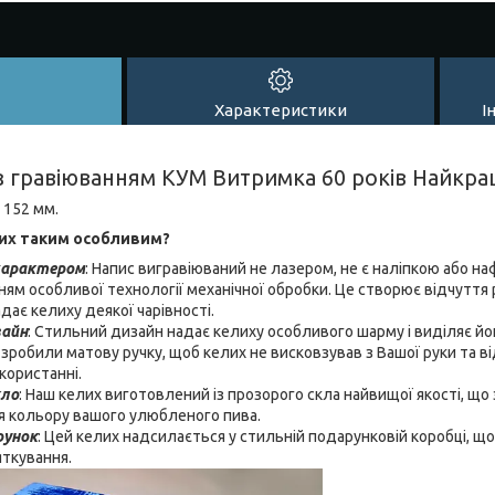
Характеристики
І
 гравіюванням КУМ Витримка 60 років Найкращ
: 152 мм.
их таким особливим?
характером
: Напис вигравіюваний не лазером, не є наліпкою або н
ням особливої технології механічної обробки. Це створює відчуття 
дає келиху деякої чарівності.
зайн
: Стильний дизайн надає келиху особливого шарму і виділяє йо
 зробили матову ручку, щоб келих не висковзував з Вашої руки та 
користанні.
кло
: Наш келих виготовлений із прозорого скла найвищої якості, щ
я кольору вашого улюбленого пива.
рунок
: Цей келих надсилається у стильній подарунковій коробці, щ
яткування.