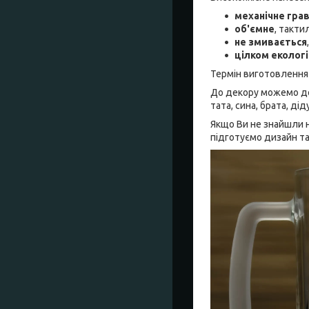
механічне гра
об'ємне
, такти
не змивається
цілком еколог
Термін виготовлення
До декору можемо дод
тата, сина, брата, ді
Якщо Ви не знайшли н
підготуємо дизайн т