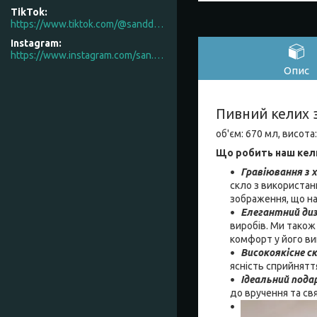
TikTok
https://www.tiktok.com/@sanddecor.com.ua
Instagram
https://www.instagram.com/san.d.decor/
Опис
Пивний келих з
об'єм: 670 мл, висота
Що робить наш кел
Гравіювання з 
скло з використан
зображення, що на
Елегантний ди
виробів. Ми також
комфорт у його ви
Високоякісне с
ясність сприйнятт
Ідеальний пода
до вручення та св