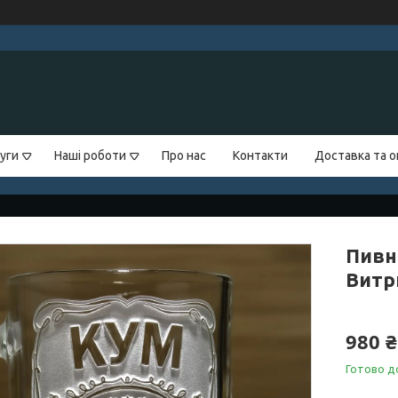
уги
Наші роботи
Про нас
Контакти
Доставка та 
Пивн
Витр
980 ₴
Готово д