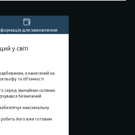
нформація для замовлення
ий у світі
афарбованим, а нанесений на
рельєфу та об'ємності
го серед звичайних скляних
відчувався безмежний
о забезпечує максимальну
о робить його вже готовим