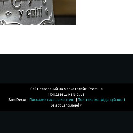
Сайт створений на маркетплейсі
Prom.ua
Продавець на Bigl.ua
SandDecor |
Поскаржитися на контент
|
Політика конфіденційності
Select Language
▼