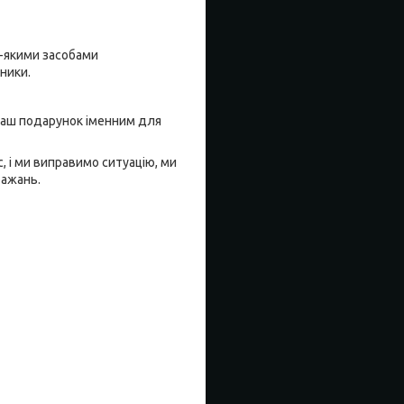
ь-якими засобами
ники.
 Ваш подарунок іменним для
, і ми виправимо ситуацію, ми
бажань.