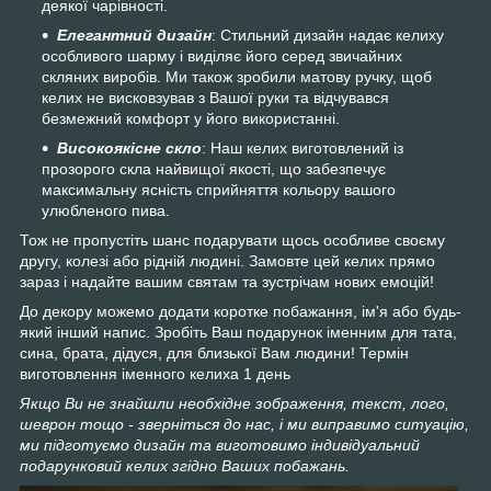
деякої чарівності.
Елегантний дизайн
: Стильний дизайн надає келиху
особливого шарму і виділяє його серед звичайних
скляних виробів. Ми також зробили матову ручку, щоб
келих не висковзував з Вашої руки та відчувався
безмежний комфорт у його використанні.
Високоякісне скло
: Наш келих виготовлений із
прозорого скла найвищої якості, що забезпечує
максимальну ясність сприйняття кольору вашого
улюбленого пива.
Тож не пропустіть шанс подарувати щось особливе своєму
другу, колезі або рідній людині. Замовте цей келих прямо
зараз і надайте вашим святам та зустрічам нових емоцій!
До декору можемо додати коротке побажання, ім'я або будь-
який інший напис. Зробіть Ваш подарунок іменним для тата,
сина, брата, дідуся, для близької Вам людини! Термін
виготовлення іменного келиха 1 день
Якщо Ви не знайшли необхідне зображення, текст, лого,
шеврон тощо - зверніться до нас, і ми виправимо ситуацію,
ми підготуємо дизайн та виготовимо індивідуальний
подарунковий келих згідно Ваших побажань.