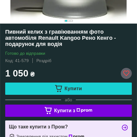
Пивний келих з гравіюванням фото
автомобіля Renault Kangoo Рено Кенго -
подарунок для водія
Готово до відправки
Код: 41-579
Роздріб
1 050
₴
Купити
або
Купити з
Що таке купити з Пром?
Замовлення під захистом