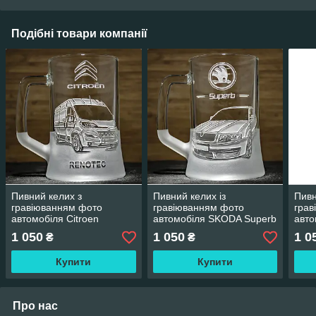
Подібні товари компанії
Пивний келих з
Пивний келих із
Пивн
гравіюванням фото
гравіюванням фото
грав
автомобіля Citroen
автомобіля SKODA Superb
авто
Renotec Сітроен Ренотек -
Шкода Суперб —
clas
1 050
1 050
1 0
₴
₴
подарунок для водія
подарунок для водія
воді
Купити
Купити
Про нас