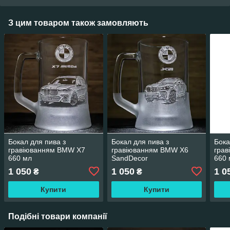
З цим товаром також замовляють
Бокал для пива з
Бокал для пива з
Бока
гравіюванням BMW X7
гравіюванням BMW X6
гра
660 мл
SandDecor
660 
1 050
1 050
1 0
₴
₴
Купити
Купити
Подібні товари компанії