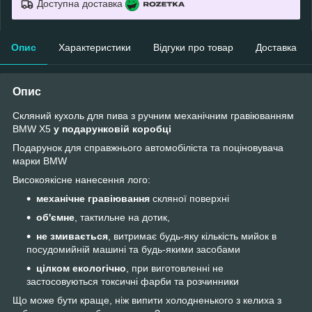
Доступна доставка
Опис
Характеристики
Відгуки про товар
Доставка
Опис
Cкляний кухоль для пива з ручним механічним гравіюванням
BMW X5
у подарунковій коробці
Подарунок для справжнього автомобіліста та поціновувача
марки BMW
Високоякісне нанесення лого:
механічне гравіювання
скляної поверхні
об'ємне
, тактильне на дотик,
не змивається
, витримає будь-яку кількість мийок в
посудомийній машині та будь-якими засобами
цілком екологічно
, при виготовленні не
застосовуються токсичні фарби та розчинники
Що може бути краще, ніж випити холодненького з келиха з