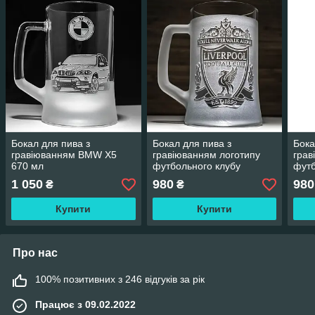
Бокал для пива з
Бокал для пива з
Бока
гравіюванням BMW X5
гравіюванням логотипу
грав
670 мл
футбольного клубу
футб
Ліверпуль FC Liverpool
«Шах
1 050
980
980
₴
₴
670 мл
мато
Купити
Купити
Про нас
100% позитивних з 246 відгуків за рік
Працює з 09.02.2022