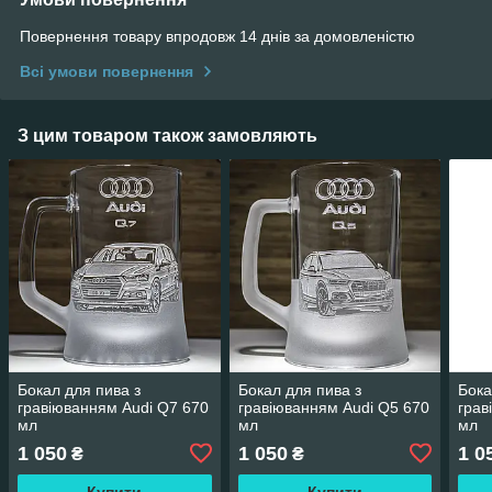
Повернення товару впродовж 14 днів за домовленістю
Всі умови повернення
З цим товаром також замовляють
Бокал для пива з
Бокал для пива з
Бока
гравіюванням Audi Q7 670
гравіюванням Audi Q5 670
грав
мл
мл
мл
1 050
1 050
1 0
₴
₴
Купити
Купити