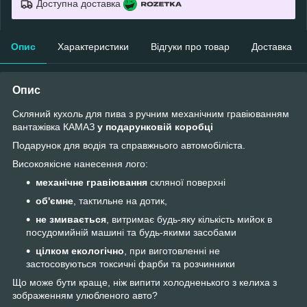
Доступна доставка
Опис
Характеристики
Відгуки про товар
Доставка
Опис
Cкляний кухоль для пива з ручним механічним гравіюванням
вантажівка КАМАЗ
у подарунковій коробці
Подарунок для водія та справжнього автомобіліста.
Високоякісне нанесення лого:
механічне гравіювання
скляної поверхні
об'ємне
, тактильне на дотик,
не змивається
, витримає будь-яку кількість мийок в
посудомийній машині та будь-якими засобами
цілком екологічно
, при виготовленні не
застосовуються токсичні фарби та розчинники
Що може бути краще, ніж випити холодненького з келиха з
зображенням улюбленого авто?