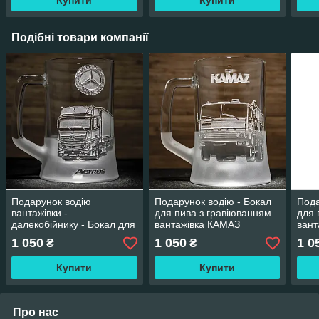
Подібні товари компанії
Подарунок водію
Подарунок водію - Бокал
Пода
вантажівки -
для пива з гравіюванням
для 
далекобійнику - Бокал для
вантажівка КАМАЗ
вант
пива з гравіюванням
1 050
1 050
1 0
₴
₴
Mercedes Actros фура з
напівпричепом
Купити
Купити
Про нас