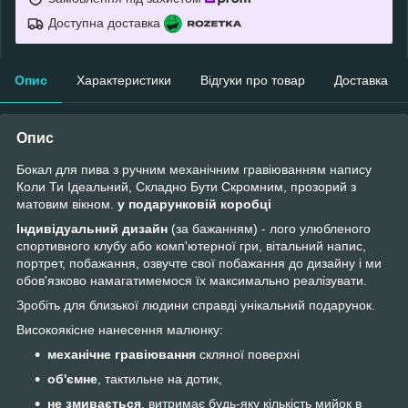
Доступна доставка
Опис
Характеристики
Відгуки про товар
Доставка
Опис
Бокал для пива з ручним механічним гравіюванням напису
Коли Ти Ідеальний, Складно Бути Скромним, прозорий з
матовим вікном.
у подарунковій коробці
Індивідуальний дизайн
(за бажанням) - лого улюбленого
спортивного клубу або комп'ютерної гри, вітальний напис,
портрет, побажання, озвучте свої побажання до дизайну і ми
обов'язково намагатимемося їх максимально реалізувати.
Зробіть для близької людини справді унікальний подарунок.
Високоякісне нанесення малюнку:
механічне гравіювання
скляної поверхні
об'ємне
, тактильне на дотик,
не змивається
, витримає будь-яку кількість мийок в