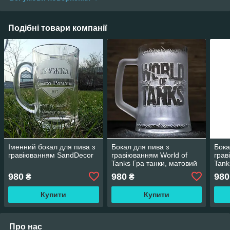
Подібні товари компанії
Іменний бокал для пива з
Бокал для пива з
Бока
гравіюванням SandDecor
гравіюванням World of
грав
Tanks Гра танки, матовий
Tank
c полосками для губ 2
зі с
980
980
980
₴
₴
SandDecor
San
Купити
Купити
Про нас