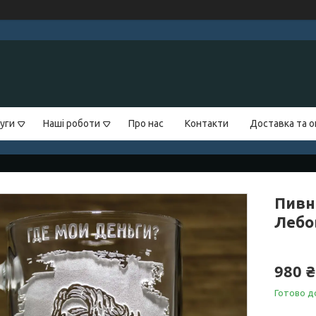
уги
Наші роботи
Про нас
Контакти
Доставка та 
Пивн
Лебо
980 ₴
Готово д