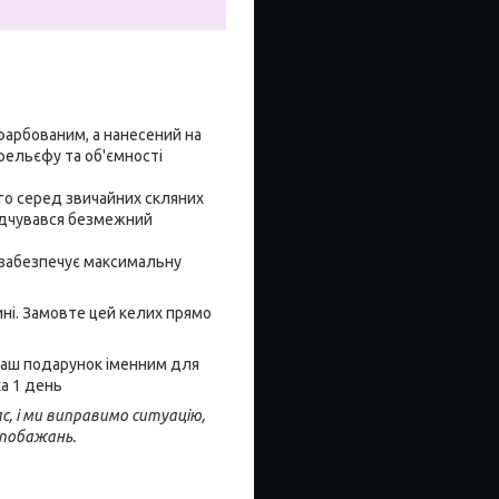
афарбованим, а нанесений на
рельєфу та об'ємності
го серед звичайних скляних
відчувався безмежний
о забезпечує максимальну
ині. Замовте цей келих прямо
 Ваш подарунок іменним для
ха 1 день
с, і ми виправимо ситуацію,
 побажань.