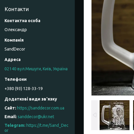
Контакти
Олександр
SandDecor
02140 вул.Мишуги, Київ, Україна
+380 (93) 128-33-19
https://sanddecor.com.ua
sanddecor@ukr.net
https://t.me/Sand_Dec
or