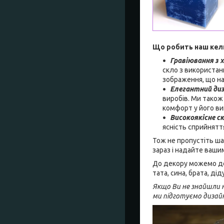
Що робить наш кел
Гравіювання з 
скло з використан
зображення, що на
Елегантний ди
виробів. Ми також
комфорт у його ви
Високоякісне с
ясність сприйнятт
Тож не пропустіть ша
зараз і надайте ваши
До декору можемо дод
тата, сина, брата, д
Якщо Ви не знайшли н
ми підготуємо дизай