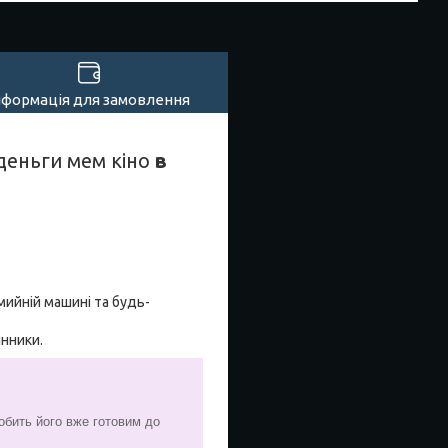
нформація для замовлення
деньги мем кіно
в
мийній машині та будь-
инники.
обить його вже готовим до