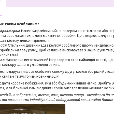
их таким особливим?
характером
: Напис вигравіюваний не лазером, не є наліпкою або н
ням особливої технології механічної обробки. Це створює відчуття 
дає келиху деякої чарівності.
зайн
: Стильний дизайн надає келиху особливого шарму і виділяє йо
 зробили матову ручку, щоб келих не висковзував з Вашої руки та 
користанні.
кло
: Наш келих виготовлений із прозорого скла найвищої якості, щ
я кольору вашого улюбленого пива.
нс подарувати щось особливе своєму другу, колезі або рідній люд
м святам та зустрічам нових емоцій!
ати коротке побажання, ім'я або будь-який інший напис. Зробіть
ідуся, для близької Вам людини! Термін виготовлення іменного кели
еобхідне зображення, текст, лого, шеврон тощо - зверніться до на
н та виготовимо індивідуальний подарунковий келих згідно Ваших