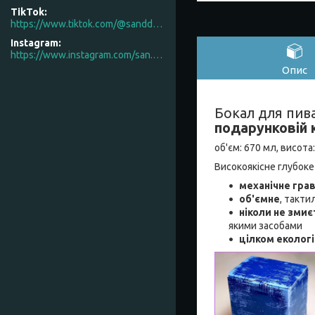
TikTok
https://www.tiktok.com/@sanddecor.com.ua
Instagram
https://www.instagram.com/san.d.decor/
Опис
Бокал для пив
подарунковій 
об'єм: 670 мл, висота
Високоякісне глубоке
механічне гра
об'ємне
, такти
ніколи не змиє
якими засобами
цілком еколог