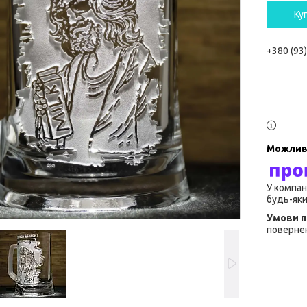
Ку
+380 (93
У компан
будь-яки
повернен