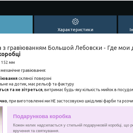
Характеристики
І
а з гравіюванням Большой Лебовски - Где мои 
коробці
: 152 мм
 механічне гравіювання:
віювання
скляної поверхні
льне на дотик, має рельєф та фактуру
ться та не зітреться
, витримає будь-яку кількість мийок в посудо
ічно
, при виготовленні ми НЕ застосовуємо шкідливі фарби та розч
Подарункова коробка
Кожен келих надсилається у стильній подарунковій коробці, що р
вручення та святкування.