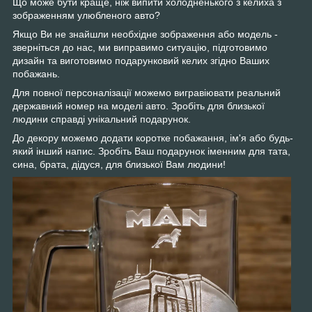
Що може бути краще, ніж випити холодненького з келиха з
зображенням улюбленого авто?
Якщо Ви не знайшли необхідне зображення або модель -
зверніться до нас, ми виправимо ситуацію, підготовимо
дизайн та виготовимо подарунковий келих згідно Ваших
побажань.
Для повної персоналізації можемо вигравіювати реальний
державний номер на моделі авто. Зробіть для близької
людини справді унікальний подарунок.
До декору можемо додати коротке побажання, ім'я або будь-
який інший напис. Зробіть Ваш подарунок іменним для тата,
сина, брата, дідуся, для близької Вам людини!