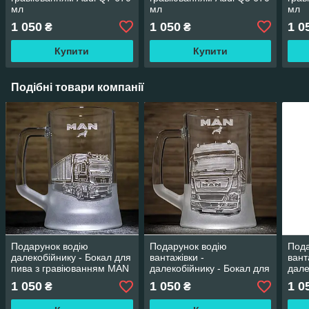
мл
мл
мл
1 050
1 050
1 0
₴
₴
Купити
Купити
Подібні товари компанії
Подарунок водію
Подарунок водію
Пода
далекобійнику - Бокал для
вантажівки -
вант
пива з гравіюванням MAN
далекобійнику - Бокал для
дале
фура з напівпричепом
пива з гравіюванням MAN
пива
1 050
1 050
1 0
₴
₴
Зерновоз фура з
MAN
напівпричепом
напі