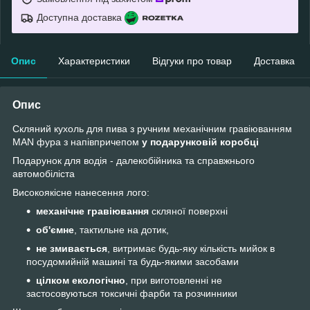
Доступна доставка
Опис
Характеристики
Відгуки про товар
Доставка
Опис
Cкляний кухоль для пива з ручним механічним гравіюванням
MAN фура з напівпричепом
у подарунковій коробці
Подарунок для водія - далекобійника та справжнього
автомобіліста
Високоякісне нанесення лого:
механічне гравіювання
скляної поверхні
об'ємне
, тактильне на дотик,
не змивається
, витримає будь-яку кількість мийок в
посудомийній машині та будь-якими засобами
цілком екологічно
, при виготовленні не
застосовуються токсичні фарби та розчинники