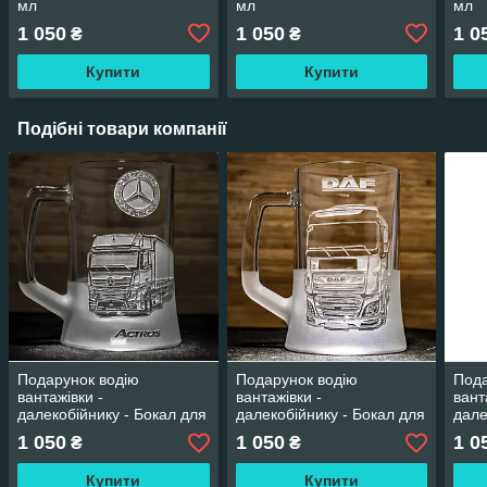
мл
мл
мл
1 050
1 050
1 0
₴
₴
Купити
Купити
Подібні товари компанії
Подарунок водію
Подарунок водію
Пода
вантажівки -
вантажівки -
вант
далекобійнику - Бокал для
далекобійнику - Бокал для
дале
пива з гравіюванням
пива з гравіюванням DAF
пива
1 050
1 050
1 0
₴
₴
Mercedes Actros фура з
фура з напівпричепом
Rena
напівпричепом
напі
Купити
Купити
Маг