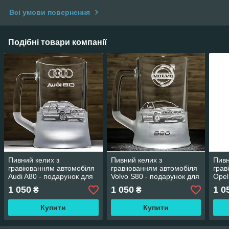
Всі умови повернення
Подібні товари компанії
Пивний келих з
Пивний келих з
Пивн
гравіюванням автомобіля
гравіюванням автомобіля
грав
Audi A80 - подарунок для
Volvo S80 - подарунок для
Ope
автомобіліста
автомобіліста
Мова
1 050
1 050
1 0
₴
₴
авто
Купити
Купити