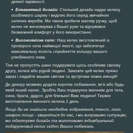
деякої чарівності.
Елегантний дизайн
: Стильний дизайн надає келиху
особливого шарму і виділяє його серед звичайних
скляних виробів. Ми також зробили матову ручку, щоб
келих не висковзував з Вашої руки та відчувався
безмежний комфорт у його використанні.
Високоякісне скло
: Наш келих виготовлений із
прозорого скла найвищої якості, що забезпечує
максимальну ясність сприйняття кольору вашого
улюбленого пива.
Тож не пропустіть шанс подарувати щось особливе своєму
другу, колезі або рідній людині. Замовте цей келих прямо
зараз і надайте вашим святам та зустрічам нових емоцій!
До декору можемо додати коротке побажання, ім'я або будь-
який інший напис. Зробіть Ваш подарунок іменним для тата,
сина, брата, дідуся, для близької Вам людини! Термін
виготовлення іменного келиха 1 день
Якщо Ви не знайшли необхідне зображення, текст, лого,
шеврон тощо - зверніться до нас, і ми виправимо ситуацію,
ми підготуємо дизайн та виготовимо індивідуальний
подарунковий келих згідно Ваших побажань.