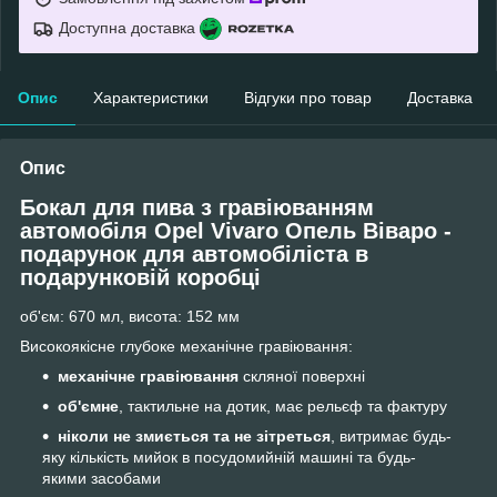
Доступна доставка
Опис
Характеристики
Відгуки про товар
Доставка
Опис
Бокал для пива з гравіюванням
автомобіля Opel Vivaro Опель Віваро -
подарунок для автомобіліста
в
подарунковій коробці
об'єм: 670 мл, висота: 152 мм
Високоякісне глубоке механічне гравіювання:
механічне гравіювання
скляної поверхні
об'ємне
, тактильне на дотик, має рельєф та фактуру
ніколи не змиється та не зітреться
, витримає будь-
яку кількість мийок в посудомийній машині та будь-
якими засобами