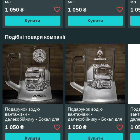
мл
мл
мл
1 050
1 050
1 0
₴
₴
Купити
Купити
Подібні товари компанії
Подарунок водію
Подарунок водію
Пода
вантажівки -
вантажівки -
вант
далекобійнику - Бокал для
далекобійнику - Бокал для
дале
пива з гравіюванням
пива з гравіюванням
пива
1 050
1 050
1 0
₴
₴
Mercedes Actros фура з
Renault Magnum фура з
Зерн
напівпричепом
напівпричепом Рено
напі
Купити
Купити
Магнум