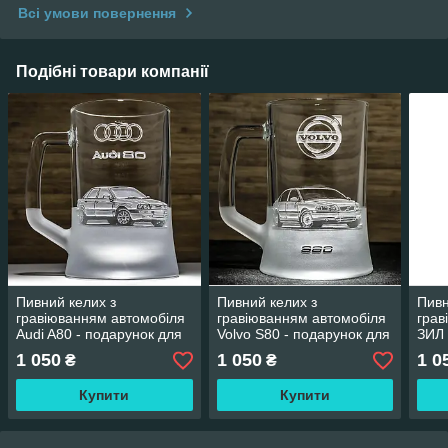
Всі умови повернення
Подібні товари компанії
Пивний келих з
Пивний келих з
Пивн
гравіюванням автомобіля
гравіюванням автомобіля
грав
Audi A80 - подарунок для
Volvo S80 - подарунок для
ЗИЛ 
автомобіліста
автомобіліста
для 
1 050
1 050
1 0
₴
₴
авто
Купити
Купити