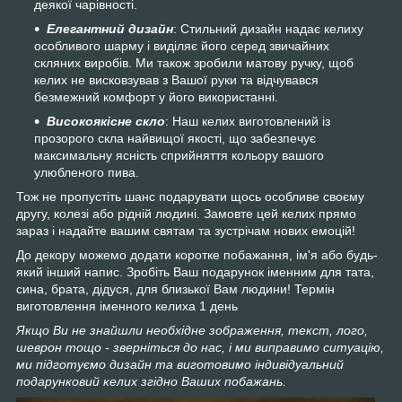
деякої чарівності.
Елегантний дизайн
: Стильний дизайн надає келиху
особливого шарму і виділяє його серед звичайних
скляних виробів. Ми також зробили матову ручку, щоб
келих не висковзував з Вашої руки та відчувався
безмежний комфорт у його використанні.
Високоякісне скло
: Наш келих виготовлений із
прозорого скла найвищої якості, що забезпечує
максимальну ясність сприйняття кольору вашого
улюбленого пива.
Тож не пропустіть шанс подарувати щось особливе своєму
другу, колезі або рідній людині. Замовте цей келих прямо
зараз і надайте вашим святам та зустрічам нових емоцій!
До декору можемо додати коротке побажання, ім'я або будь-
який інший напис. Зробіть Ваш подарунок іменним для тата,
сина, брата, дідуся, для близької Вам людини! Термін
виготовлення іменного келиха 1 день
Якщо Ви не знайшли необхідне зображення, текст, лого,
шеврон тощо - зверніться до нас, і ми виправимо ситуацію,
ми підготуємо дизайн та виготовимо індивідуальний
подарунковий келих згідно Ваших побажань.