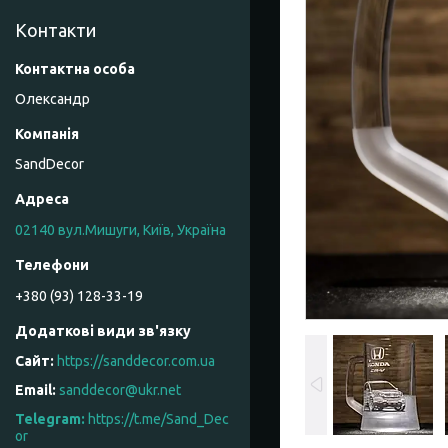
Контакти
Олександр
SandDecor
02140 вул.Мишуги, Київ, Україна
+380 (93) 128-33-19
https://sanddecor.com.ua
sanddecor@ukr.net
https://t.me/Sand_Dec
or