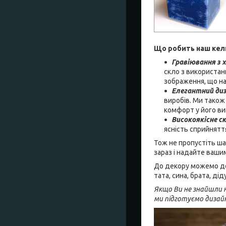
Що робить наш кел
Гравіювання з 
скло з використан
зображення, що на
Елегантний ди
виробів. Ми також
комфорт у його ви
Високоякісне с
ясність сприйнятт
Тож не пропустіть ша
зараз і надайте ваши
До декору можемо дод
тата, сина, брата, д
Якщо Ви не знайшли н
ми підготуємо дизай