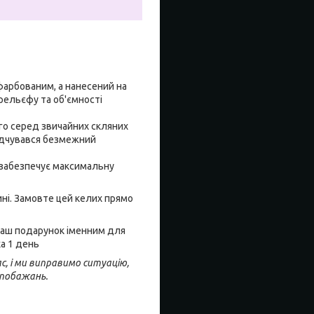
афарбованим, а нанесений на
рельєфу та об'ємності
го серед звичайних скляних
відчувався безмежний
о забезпечує максимальну
ині. Замовте цей келих прямо
 Ваш подарунок іменним для
ха 1 день
с, і ми виправимо ситуацію,
 побажань.