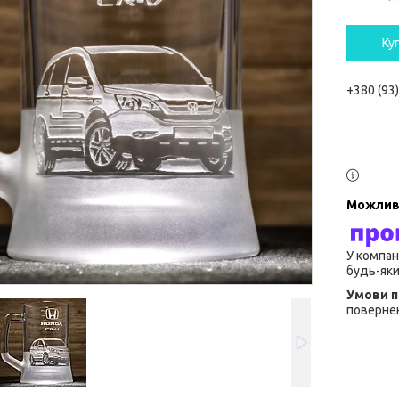
Ку
+380 (93
У компан
будь-яки
повернен