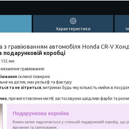
Характеристики
І
а з гравіюванням автомобіля Honda CR-V Хонд
в подарунковій коробці
: 152 мм
 механічне гравіювання:
віювання
скляної поверхні
льне на дотик, має рельєф та фактуру
ться та не зітреться
, витримає будь-яку кількість мийок в посудо
ічно
, при виготовленні ми НЕ застосовуємо шкідливі фарби та розч
Подарункова коробка
Кожен келих надсилається у стильній подарунковій коробці, що р
вручення та святкування.