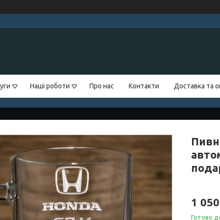
уги
Наші роботи
Про нас
Контакти
Доставка та 
Пивн
авто
пода
1 050
Готово д