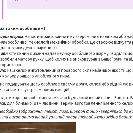
их таким особливим?
характером
: Напис вигравіюваний не лазером, не є наліпкою або н
ням особливої технології механічної обробки. Це створює відчуття 
дає келиху деякої чарівності.
зайн
: Стильний дизайн надає келиху особливого шарму і виділяє йо
 зробили матову ручку, щоб келих не висковзував з Вашої руки та 
користанні.
кло
: Наш келих виготовлений із прозорого скла найвищої якості, щ
я кольору вашого улюбленого пива.
нс подарувати щось особливе своєму другу, колезі або рідній люд
м святам та зустрічам нових емоцій!
ати коротке побажання, ім'я або будь-який інший напис. Зробіть
ідуся, для близької Вам людини! Термін виготовлення іменного кели
еобхідне зображення, текст, лого, шеврон тощо - зверніться до на
н та виготовимо індивідуальний подарунковий келих згідно Ваших