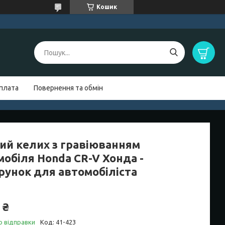
Кошик
оплата
Повернення та обмін
ий келих з гравіюванням
мобіля Honda CR-V Хонда -
рунок для автомобіліста
 ₴
о відправки
Код:
41-423