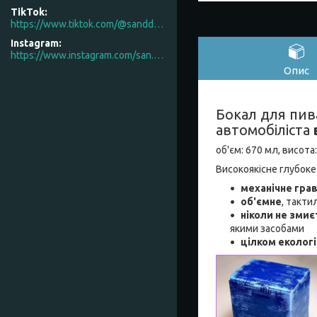
TikTok
https://www.tiktok.com/@sanddecor.com.ua
Instagram
https://www.instagram.com/san.d.decor/
Опис
Бокал для пив
автомобіліста
об'єм: 670 мл, висота
Високоякісне глубоке
механічне гра
об'ємне
, такти
ніколи не змиє
якими засобами
цілком еколог