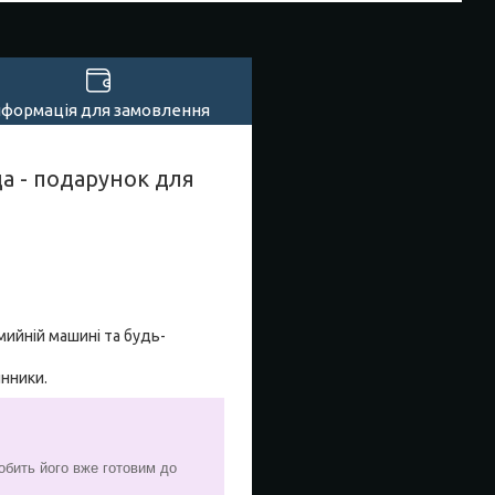
нформація для замовлення
а - подарунок для
мийній машині та будь-
инники.
обить його вже готовим до