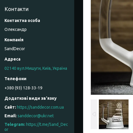
Контакти
Олександр
SandDecor
02140 вул.Мишуги, Київ, Україна
+380 (93) 128-33-19
https://sanddecor.com.ua
sanddecor@ukr.net
https://t.me/Sand_Dec
or