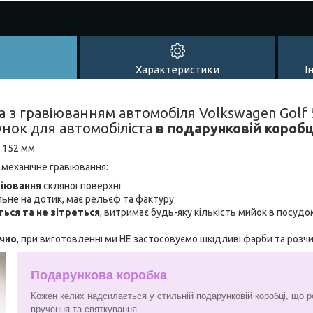
Характеристики
І
а з гравіюванням автомобіля Volkswagen Golf
унок для автомобіліста
в подарунковій коробц
: 152 мм
 механічне гравіювання:
віювання
скляної поверхні
льне на дотик, має рельєф та фактуру
ться та не зітреться
, витримає будь-яку кількість мийок в посудо
ічно
, при виготовленні ми НЕ застосовуємо шкідливі фарби та розч
Подарункова коробка
Кожен келих надсилається у стильній подарунковій коробці, що р
вручення та святкування.