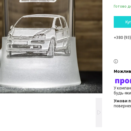
Готово д
Ку
+380 (93
У компан
будь-яки
повернен