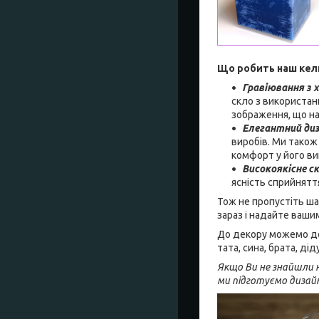
Що робить наш кел
Гравіювання з 
скло з використан
зображення, що на
Елегантний ди
виробів. Ми також
комфорт у його ви
Високоякісне с
ясність сприйнятт
Тож не пропустіть ша
зараз і надайте ваши
До декору можемо дод
тата, сина, брата, д
Якщо Ви не знайшли н
ми підготуємо дизай