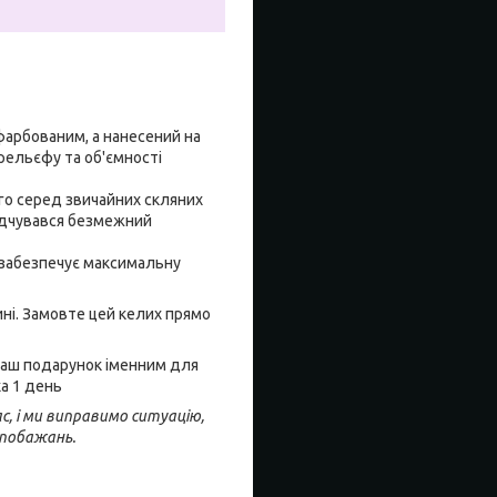
афарбованим, а нанесений на
рельєфу та об'ємності
го серед звичайних скляних
відчувався безмежний
о забезпечує максимальну
ині. Замовте цей келих прямо
 Ваш подарунок іменним для
ха 1 день
с, і ми виправимо ситуацію,
 побажань.