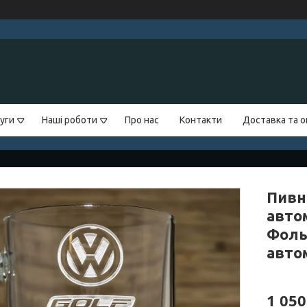
уги
Наші роботи
Про нас
Контакти
Доставка та 
Пивн
автом
Фоль
авто
1 050