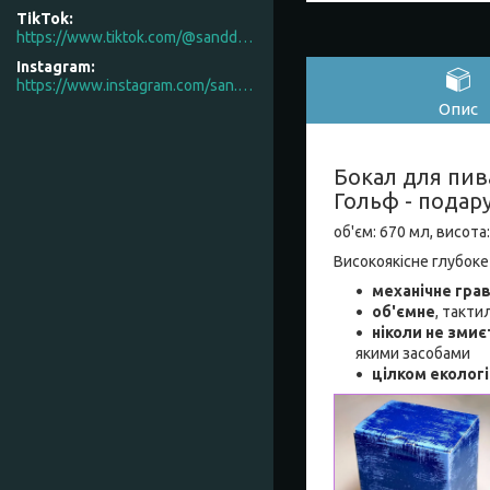
TikTok
https://www.tiktok.com/@sanddecor.com.ua
Instagram
https://www.instagram.com/san.d.decor/
Опис
Бокал для пив
Гольф - подар
об'єм: 670 мл, висота
Високоякісне глубоке
механічне гра
об'ємне
, такти
ніколи не змиє
якими засобами
цілком еколог