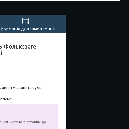
нформація для замовлення
 5 Фольксваген
і
мийній машині та будь-
инники.
обить його вже готовим до