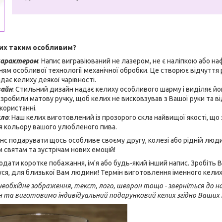
их таким особливим?
характером
: Напис вигравіюваний не лазером, не є наліпкою або н
ням особливої технології механічної обробки. Це створює відчуття 
дає келиху деякої чарівності.
зайн
: Стильний дизайн надає келиху особливого шарму і виділяє йо
 зробили матову ручку, щоб келих не висковзував з Вашої руки та 
користанні.
кло
: Наш келих виготовлений із прозорого скла найвищої якості, щ
я кольору вашого улюбленого пива.
нс подарувати щось особливе своєму другу, колезі або рідній люд
м святам та зустрічам нових емоцій!
ати коротке побажання, ім'я або будь-який інший напис. Зробіть
ідуся, для близької Вам людини! Термін виготовлення іменного кели
еобхідне зображення, текст, лого, шеврон тощо - зверніться до на
н та виготовимо індивідуальний подарунковий келих згідно Ваших