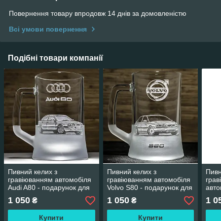
Повернення товару впродовж 14 днів за домовленістю
Всі умови повернення
Подібні товари компанії
Пивний келих з
Пивний келих з
Пивн
гравіюванням автомобіля
гравіюванням автомобіля
грав
Audi A80 - подарунок для
Volvo S80 - подарунок для
авто
автомобіліста
автомобіліста
clas
1 050
1 050
1 0
₴
₴
воді
Купити
Купити