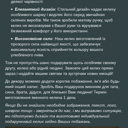
деякої чарівності.
Елегантний дизайн
: Стильний дизайн надає келиху
особливого шарму і виділяє його серед звичайних
скляних виробів. Ми також зробили матову ручку, щоб
келих не висковзував з Вашої руки та відчувався
безмежний комфорт у його використанні.
Високоякісне скло
: Наш келих виготовлений із
прозорого скла найвищої якості, що забезпечує
максимальну ясність сприйняття кольору вашого
улюбленого пива.
Тож не пропустіть шанс подарувати щось особливе своєму
другу, колезі або рідній людині. Замовте цей келих прямо
зараз і надайте вашим святам та зустрічам нових емоцій!
До декору можемо додати коротке побажання, ім'я або будь-
який інший напис. Зробіть Ваш подарунок іменним для тата,
сина, брата, дідуся, для близької Вам людини! Термін
виготовлення іменного келиха 1 день
Якщо Ви не знайшли необхідне зображення, текст, лого,
шеврон тощо - зверніться до нас, і ми виправимо ситуацію,
ми підготуємо дизайн та виготовимо індивідуальний
подарунковий келих згідно Ваших побажань.