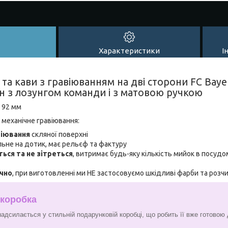
Характеристики
І
та кави з гравіюванням на дві сторони FC Bay
н з лозунгом команди і з матовою ручкою
: 92 мм
 механічне гравіювання:
віювання
скляної поверхні
льне на дотик, має рельєф та фактуру
ться та не зітреться
, витримає будь-яку кількість мийок в посудо
ічно
, при виготовленні ми НЕ застосовуємо шкідливі фарби та розч
 коробка
адсилається у стильній подарунковій коробці, що робить її вже готовою