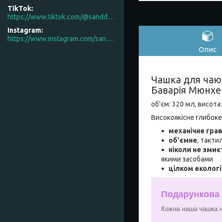
TikTok
https://www.tiktok.com/@sanddecor.com.ua
Instagram
https://www.instagram.com/san.d.decor/
Опис
Чашка для чаю 
Баварія Мюнхе
об'єм: 320 мл, висота
Високоякісне глибоке
механічне гра
об'ємне
, такти
ніколи не змиє
якими засобами
цілком еколог
Подарункова
Кожна наша чашка н