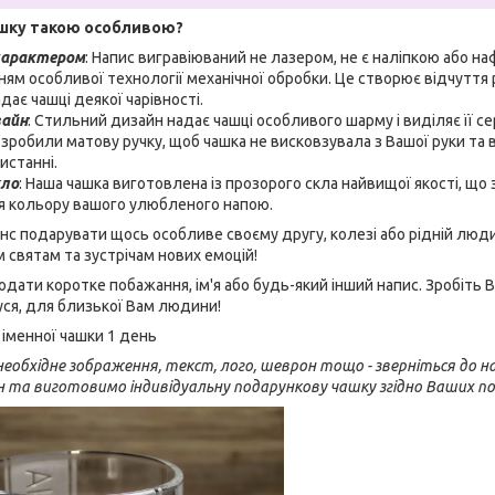
шку такою особливою?
характером
: Напис вигравіюваний не лазером, не є наліпкою або н
ням особливої технології механічної обробки. Це створює відчуття 
ає чашці деякої чарівності.
зайн
: Стильний дизайн надає чашці особливого шарму і виділяє її с
 зробили матову ручку, щоб чашка не висковзувала з Вашої руки та
истанні.
кло
: Наша чашка виготовлена із прозорого скла найвищої якості, щ
тя кольору вашого улюбленого напою.
нс подарувати щось особливе своєму другу, колезі або рідній люд
м святам та зустрічам нових емоцій!
ати коротке побажання, ім'я або будь-який інший напис. Зробіть
дуся, для близької Вам людини!
іменної чашки 1 день
еобхідне зображення, текст, лого, шеврон тощо - зверніться до на
н та виготовимо індивідуальну подарункову чашку згідно Ваших п