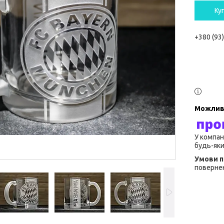
Ку
+380 (93
У компан
будь-яки
повернен