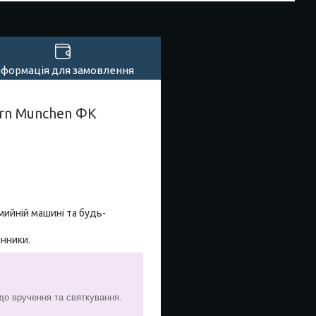
нформація для замовлення
ern Munchen ФК
мийній машині та будь-
инники.
 до вручення та святкування.