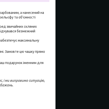
афарбованим, а нанесений на
рельєфу та об'ємності
еред звичайних скляних
 відчувався безмежний
о забезпечує максимальну
ині. Замовте цю чашку прямо
 Ваш подарунок іменним для
с, і ми виправимо ситуацію,
обажань.