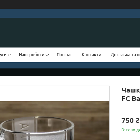
уги
Наші роботи
Про нас
Контакти
Доставка та 
Чашк
FC B
750 ₴
Готово д