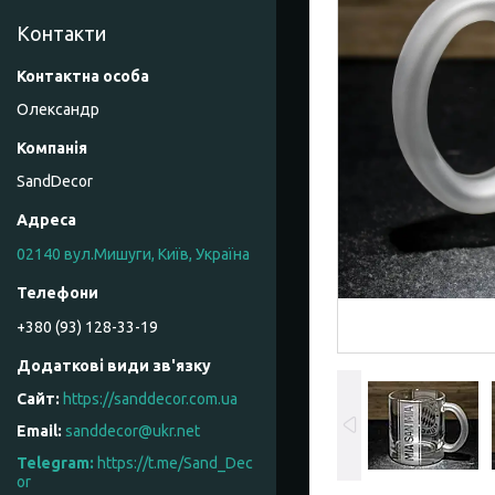
Контакти
Олександр
SandDecor
02140 вул.Мишуги, Київ, Україна
+380 (93) 128-33-19
https://sanddecor.com.ua
sanddecor@ukr.net
https://t.me/Sand_Dec
or