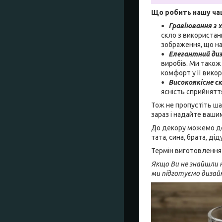
Що робить нашу ча
Гравіювання з 
скло з використан
зображення, що над
Елегантний ди
виробів. Ми також
комфорт у її викор
Високоякісне с
ясність сприйнят
Тож не пропустіть ша
зараз і надайте ваши
До декору можемо дод
тата, сина, брата, ді
Термін виготовлення 
Якщо Ви не знайшли н
ми підготуємо дизай