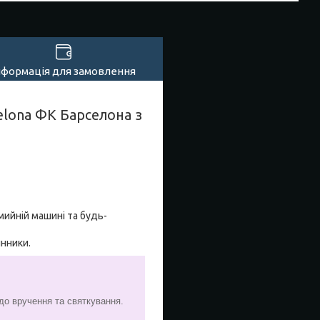
нформація для замовлення
elona ФК Барселона з
мийній машині та будь-
инники.
 до вручення та святкування.