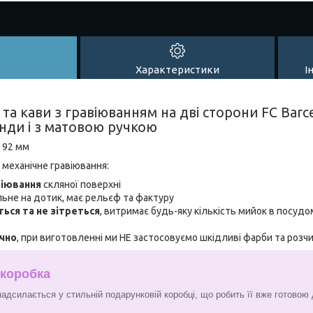
Характеристики
І
та кави з гравіюванням на дві сторони FC Barc
нди і з матовою ручкою
: 92 мм
 механічне гравіювання:
віювання
скляної поверхні
льне на дотик, має рельєф та фактуру
ться та не зітреться
, витримає будь-яку кількість мийок в посудо
ічно
, при виготовленні ми НЕ застосовуємо шкідливі фарби та розч
 коробка
адсилається у стильній подарунковій коробці, що робить її вже готовою