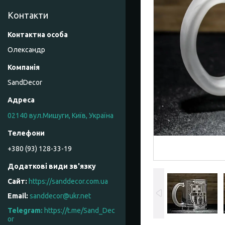
Контакти
Олександр
SandDecor
02140 вул.Мишуги, Київ, Україна
+380 (93) 128-33-19
https://sanddecor.com.ua
sanddecor@ukr.net
https://t.me/Sand_Dec
or