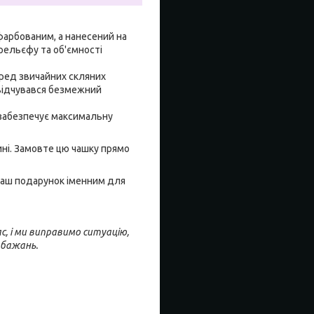
афарбованим, а нанесений на
рельєфу та об'ємності
еред звичайних скляних
 відчувався безмежний
о забезпечує максимальну
ині. Замовте цю чашку прямо
 Ваш подарунок іменним для
с, і ми виправимо ситуацію,
обажань.