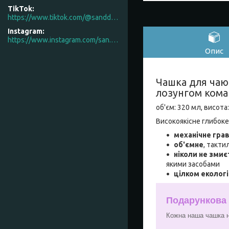
TikTok
https://www.tiktok.com/@sanddecor.com.ua
Instagram
https://www.instagram.com/san.d.decor/
Опис
Чашка для чаю 
лозунгом кома
об'єм: 320 мл, висота
Високоякісне глибоке
механічне гра
об'ємне
, такти
ніколи не змиє
якими засобами
цілком еколог
Подарункова
Кожна наша чашка н