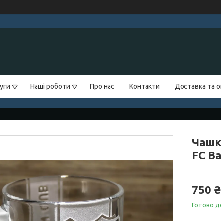
уги
Наші роботи
Про нас
Контакти
Доставка та 
Чашк
FC B
750 ₴
Готово д