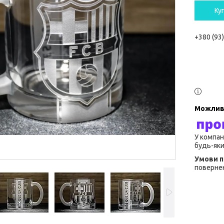
Ку
+380 (93
У компан
будь-яки
повернен