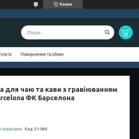
Кошик
оплата
Повернення та обмін
а для чаю та кави з гравіюванням
arcelona ФК Барселона
о відправки
Код:
51-064