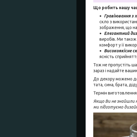
Що робить нашу ча
Гравіювання з 
скло з використан
зображення, що над
Елегантний ди
виробів. Ми також
комфорт у її викор
Високоякісне с
ясність сприйнят
Тож не пропустіть ша
зараз і надайте ваши
До декору можемо дод
тата, сина, брата, ді
Термін виготовлення 
Якщо Ви не знайшли н
ми підготуємо дизай