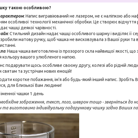
шку такою особливою?
характером
: Напис вигравіюваний не лазером, не є наліпкою або н
ням особливої технології механічної обробки. Це створює відчуття 
ає чашці деякої чарівності.
зайн
: Стильний дизайн надає чашці особливого шарму і виділяє її с
 зробили матову ручку, щоб чашка не висковзувала з Вашої руки та
истанні.
кло
: Наша чашка виготовлена із прозорого скла найвищої якості, щ
тя кольору вашого улюбленого напою.
нс подарувати щось особливе своєму другу, колезі або рідній люд
м святам та зустрічам нових емоцій!
ати коротке побажання, ім'я або будь-який інший напис. Зробіть
дуся, для близької Вам людини!
іменної чашки 1 день
еобхідне зображення, текст, лого, шеврон тощо - зверніться до на
н та виготовимо індивідуальну подарункову чашку згідно Ваших п