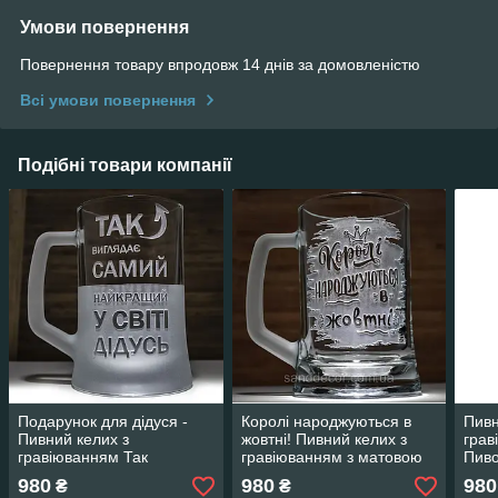
Умови повернення
Повернення товару впродовж 14 днів за домовленістю
Всі умови повернення
Подібні товари компанії
Подарунок для дідуся -
Королі народжуються в
Пивн
Пивний келих з
жовтні! Пивний келих з
грав
гравіюванням Так
гравіюванням з матовою
Пиво
виглядає Найкращий у
ручкою - Подарунок до
980
980
980
₴
₴
світі ДІДУСЬ
дня народження