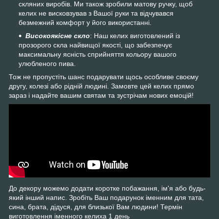
скляних виробів. Ми також зробили матову ручку, щоб
келих не висковзував з Вашої руки та відчувався
безмежний комфорт у його використанні.
Високоякісне скло
: Наш келих виготовлений із
прозорого скла найвищої якості, що забезпечує
максимальну ясність сприйняття кольору вашого
улюбленого пива.
Тож не пропустіть шанс подарувати щось особливе своєму
другу, колезі або рідній людині. Замовте цей келих прямо
зараз і надайте вашим святам та зустрічам нових емоцій!
До декору можемо додати коротке побажання, ім'я або будь-
який інший напис. Зробіть Ваш подарунок іменним для тата,
сина, брата, дідуся, для близької Вам людини! Термін
виготовлення іменного келиха 1 день