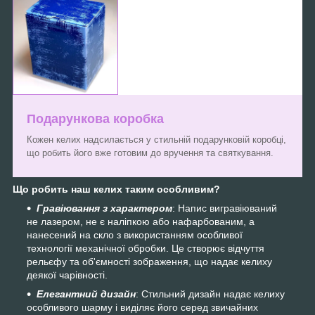
Подарункова коробка
Кожен келих надсилається у стильній подарунковій коробці,
що робить його вже готовим до вручення та святкування.
Що робить наш келих таким особливим?
Гравіювання з характером
: Напис вигравіюваний
не лазером, не є наліпкою або нафарбованим, а
нанесений на скло з використанням особливої
технології механічної обробки. Це створює відчуття
рельєфу та об'ємності зображення, що надає келиху
деякої чарівності.
Елегантний дизайн
: Стильний дизайн надає келиху
особливого шарму і виділяє його серед звичайних