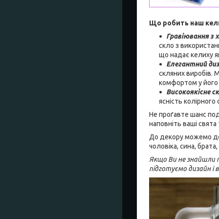
Що робить наш кел
Гравіювання з 
скло з використан
що надає келиху як
Елегантний ди
скляних виробів. 
комфортом у його 
Високоякісне с
ясність колірного
Не проґавте шанс под
наповніть ваші свята 
До декору можемо дод
чоловіка, сина, брат
Якщо Ви не знайшли п
підготуємо дизайн і