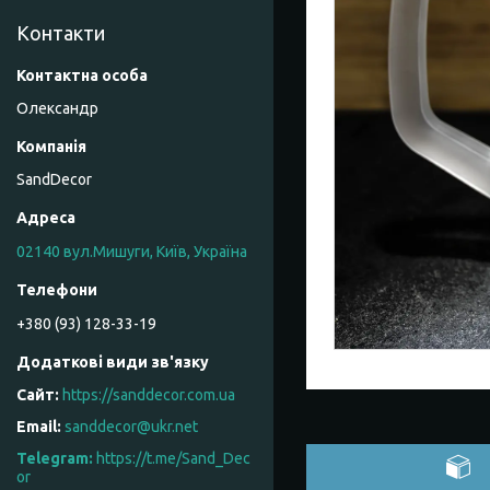
Контакти
Олександр
SandDecor
02140 вул.Мишуги, Київ, Україна
+380 (93) 128-33-19
https://sanddecor.com.ua
sanddecor@ukr.net
https://t.me/Sand_Dec
or