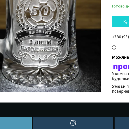
Готово д
Ку
+380 (93
У компан
будь-яки
повернен