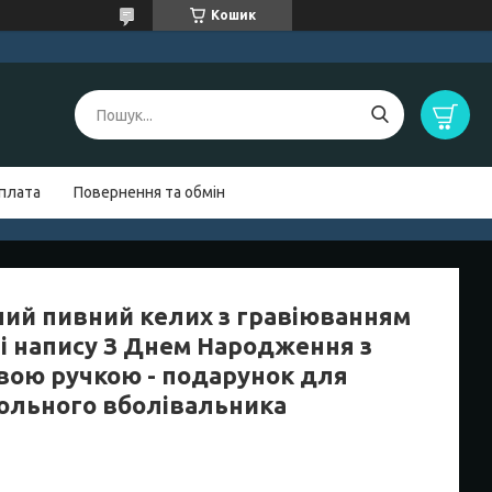
Кошик
оплата
Повернення та обмін
ний пивний келих з гравіюванням
 і напису З Днем Народження з
вою ручкою - подарунок для
ольного вболівальника