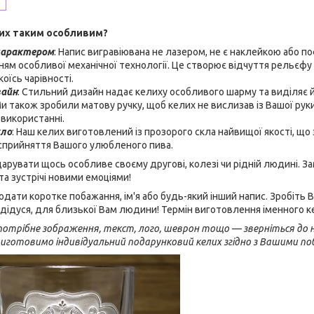
их таким особливим?
характером
: Напис вигравіювана не лазером, не є наклейкою або п
ням особливої механічної технології. Це створює відчуття рельєфу 
оїсь чарівності.
зайн
: Стильний дизайн надає келиху особливого шарму та виділяє 
Ми також зробили матову ручку, щоб келих не вислизав із Вашої ру
використанні.
кло
: Наш келих виготовлений із прозорого скла найвищої якості, щ
 сприйняття Вашого улюбленого пива.
арувати щось особливе своєму другові, колезі чи рідній людині. За
та зустрічі новими емоціями!
ати коротке побажання, ім'я або будь-який інший напис. Зробіть 
а, дідуся, для близької Вам людини! Термін виготовлення іменного 
отрібне зображення, текст, лого, шеврон тощо — зверніться до на
 виготовимо індивідуальний подарунковий келих згідно з Вашими п