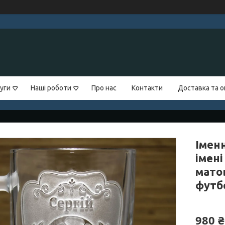
уги
Наші роботи
Про нас
Контакти
Доставка та 
Імен
імені
мато
футб
980 ₴