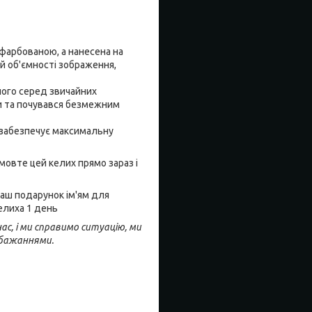
офарбованою, а нанесена на
й об'ємності зображення,
його серед звичайних
ки та почувався безмежним
о забезпечує максимальну
мовте цей келих прямо зараз і
Ваш подарунок ім'ям для
келиха 1 день
с, і ми справимо ситуацію, ми
обажаннями.