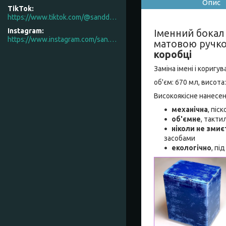
Опис
TikTok
https://www.tiktok.com/@sanddecor.com.ua
Instagram
Іменний бокал 
https://www.instagram.com/san.d.decor/
матовою ручко
коробці
Заміна імені і коригу
об'єм: 670 мл, висота
Високоякісне нанесе
механічна
, піс
об'ємне
, такти
ніколи не змиє
засобами
екологічно
, пі