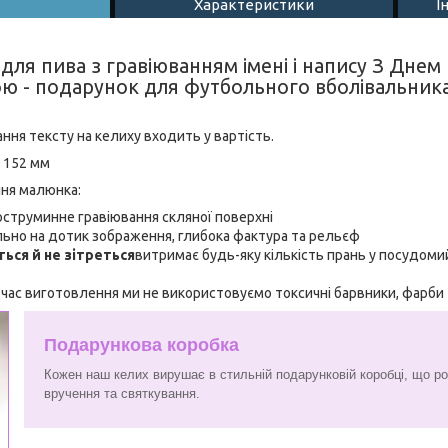
Характеристики
І
для пива з гравіюванням імені і напису З Дне
ю - подарунок для футбольного вболівальник
вання тексту на келиху входить у вартість.
: 152 мм
ння малюнка:
коструминне гравіювання скляної поверхні
льно на дотик зображення, глибока фактура та рельєф
ться й не зітреться
витримає будь-яку кількість прань у посудоми
д час виготовлення ми не використовуємо токсичні барвники, фарби
Подарункова коробка
Кожен наш келих вирушає в стильній подарунковій коробці, що ро
вручення та святкування.