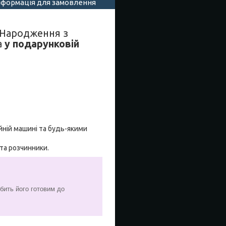
нформація для замовлення
м Народження з
а
у подарунковій
йній машині та будь-якими
 та розчинники.
бить його готовим до