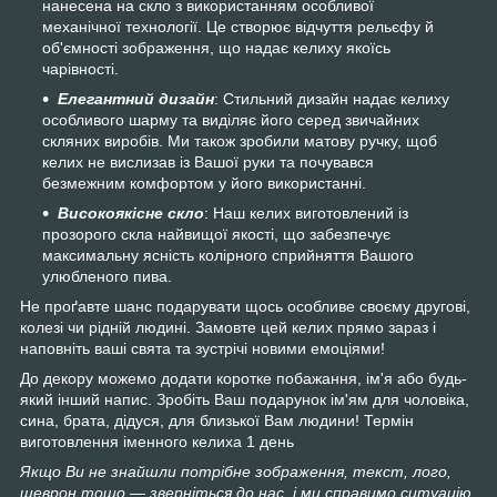
нанесена на скло з використанням особливої
механічної технології. Це створює відчуття рельєфу й
об'ємності зображення, що надає келиху якоїсь
чарівності.
Елегантний дизайн
: Стильний дизайн надає келиху
особливого шарму та виділяє його серед звичайних
скляних виробів. Ми також зробили матову ручку, щоб
келих не вислизав із Вашої руки та почувався
безмежним комфортом у його використанні.
Високоякісне скло
: Наш келих виготовлений із
прозорого скла найвищої якості, що забезпечує
максимальну ясність колірного сприйняття Вашого
улюбленого пива.
Не проґавте шанс подарувати щось особливе своєму другові,
колезі чи рідній людині. Замовте цей келих прямо зараз і
наповніть ваші свята та зустрічі новими емоціями!
До декору можемо додати коротке побажання, ім'я або будь-
який інший напис. Зробіть Ваш подарунок ім'ям для чоловіка,
сина, брата, дідуся, для близької Вам людини! Термін
виготовлення іменного келиха 1 день
Якщо Ви не знайшли потрібне зображення, текст, лого,
шеврон тощо — зверніться до нас, і ми справимо ситуацію,