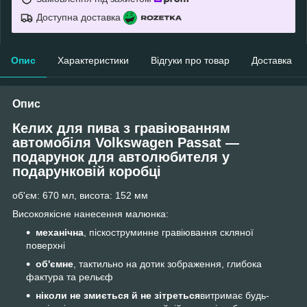
Доступна доставка
Опис
Характеристики
Відгуки про товар
Доставка
Опис
Келих для пива з гравіюванням
автомобіля Volkswagen Passat —
подарунок для автолюбителя
у
подарунковій коробці
об'єм: 670 мл, висота: 152 мм
Високоякісне нанесення малюнка:
механічна
, піскоструминне гравіювання скляної
поверхні
об'ємне
, тактильно на дотик зображення, глибока
фактура та рельєф
ніколи не змиється й не зітреться
витримає будь-