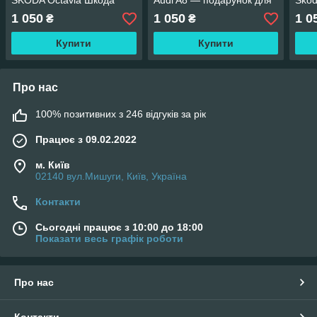
SKODA Octavia Шкода
Audi A8 — подарунок для
Sko
Октавія — подарунок для
автолюбителя
пода
1 050
1 050
1 0
₴
₴
автолюбителя
авт
Купити
Купити
Про нас
100% позитивних з 246 відгуків за рік
Працює з 09.02.2022
м. Київ
02140 вул.Мишуги, Київ, Україна
Контакти
Сьогодні працює з 10:00 до 18:00
Показати весь графік роботи
Про нас