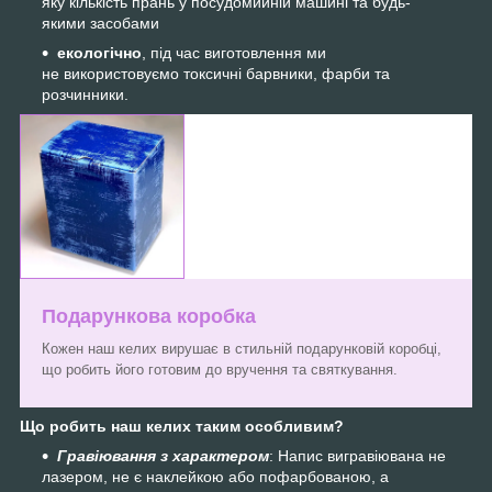
яку кількість прань у посудомийній машині та будь-
якими засобами
екологічно
, під час виготовлення ми
не використовуємо токсичні барвники, фарби та
розчинники.
Подарункова коробка
Кожен наш келих вирушає в стильній подарунковій коробці,
що робить його готовим до вручення та святкування.
Що робить наш келих таким особливим?
Гравіювання з характером
: Напис вигравіювана не
лазером, не є наклейкою або пофарбованою, а