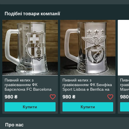
Подібні товари компанії
Пивний келих з
Пивний келих з
Пивн
гравіюванням ФК
гравіюванням ФК Бенфіка
грав
Барселона FC Barcelona
Sport Lisboa e Benfica на
Ман
на дві сторони з лозунгом і
дві сторони з лозунгом і з
Manc
980
980
980
₴
₴
з матовою ручкою
матовою ручкою
стор
мат
Купити
Купити
Про нас