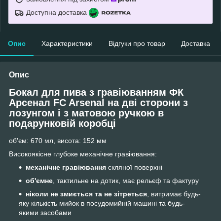
Доступна доставка
Опис
Характеристики
Відгуки про товар
Доставка
Опис
Бокал для пива з гравіюванням ФК
Арсенал FC Arsenal на дві сторони з
лозунгом і з матовою ручкою
в
подарунковій коробці
об'єм: 670 мл, висота: 152 мм
Високоякісне глубоке механічне гравіювання:
механічне гравіювання
скляної поверхні
об'ємне
, тактильне на дотик, має рельєф та фактуру
ніколи не змиється та не зітреться
, витримає будь-
яку кількість мийок в посудомийній машині та будь-
якими засобами