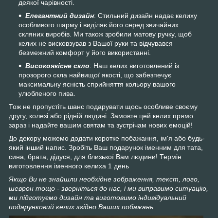
деякої чарівності.
Елегантний дизайн
: Стильний дизайн надає келиху
особливого шарму і виділяє його серед звичайних
скляних виробів. Ми також зробили матову ручку, щоб
келих не висковзував з Вашої руки та відчувався
безмежний комфорт у його використанні.
Високоякісне скло
: Наш келих виготовлений із
прозорого скла найвищої якості, що забезпечує
максимальну ясність сприйняття кольору вашого
улюбленого пива.
Тож не пропустіть шанс подарувати щось особливе своєму
другу, колезі або рідній людині. Замовте цей келих прямо
зараз і надайте вашим святам та зустрічам нових емоцій!
До декору можемо додати коротке побажання, ім'я або будь-
який інший напис. Зробіть Ваш подарунок іменним для тата,
сина, брата, дідуся, для близької Вам людини! Термін
виготовлення іменного келиха 1 день
Якщо Ви не знайшли необхідне зображення, текст, лого,
шеврон тощо - зверніться до нас, і ми виправимо ситуацію,
ми підготуємо дизайн та виготовимо індивідуальний
подарунковий келих згідно Ваших побажань.