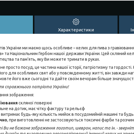
Характеристики
І
тів України ми маємо щось особливе – келих для пива з гравіюван
ава» та Національним Гербом нашої держави України. Цей скляний кел
тецтва та пам'ять, яку Ви можете тримати в руках.
не просто посуд, це частина нашої історії, патріотизму та гордості
ого для особливих свят або у повсякденному житті, він завжди н
мовте його вже сьогодні та дайте своїм вечорам більше значущості
ля справжнього патріота України!
вання зображення:
віювання
скляної поверхні
льне на дотик, має чітку фактуру та рельєф
, витримає будь-яку кількість мийок в посудомийній машині та буд
ічно
, при виготовленні не застосовуються токсичні фарби та розчи
 Ви не бажане зображення логотип, шеврон, напис та ін. - зверніт
мо дизайн та виготовимо персоналізований іменний келих на замо