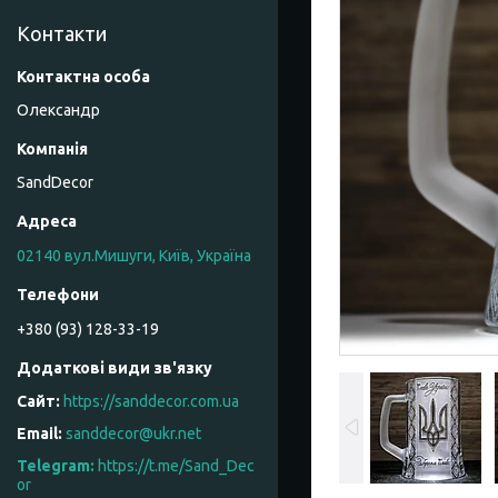
Контакти
Олександр
SandDecor
02140 вул.Мишуги, Київ, Україна
+380 (93) 128-33-19
https://sanddecor.com.ua
sanddecor@ukr.net
https://t.me/Sand_Dec
or