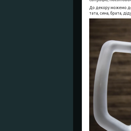
До декору можемо дод
тата, сина, брата, ді