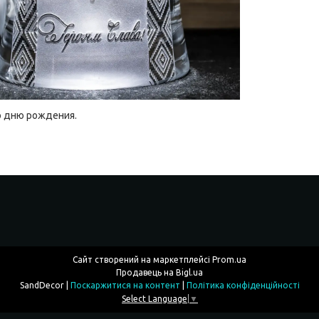
о дню рождения.
Сайт створений на маркетплейсі
Prom.ua
Продавець на Bigl.ua
SandDecor |
Поскаржитися на контент
|
Політика конфіденційності
Select Language
▼