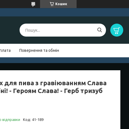
Кошик
оплата
Повернення та обмін
х для пива з гравіюванням Слава
ні! - Героям Слава! - Герб тризуб
о відправки
Код:
41-189