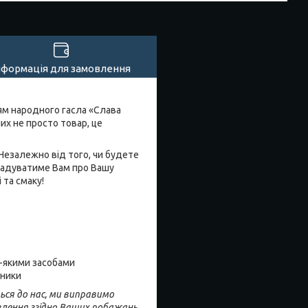
нформація для замовлення
ням народного гасла «Слава
их не просто товар, це
. Незалежно від того, чи будете
агадуватиме Вам про Вашу
 та смаку!
ь-якими засобами
нники
ься до нас, ми виправимо
влення згідно Ваших побажань.