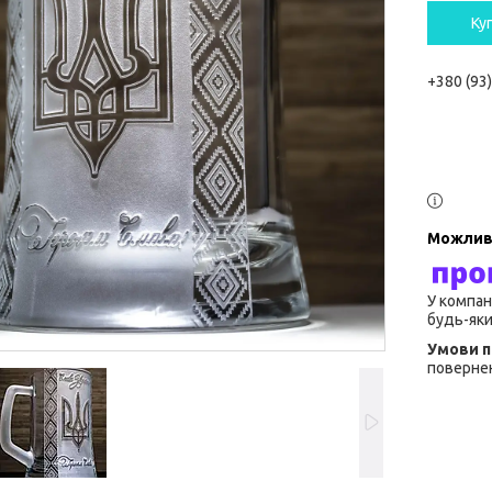
Ку
+380 (93
У компан
будь-яки
повернен