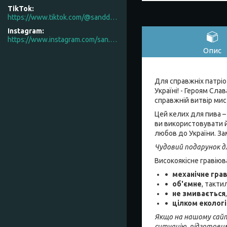
TikTok
https://www.tiktok.com/@sanddecor.com.ua
Instagram
https://www.instagram.com/san.d.decor/
Опис
Для справжніх патріо
Україні! - Героям Сл
справжній витвір мис
Цей келих для пива – 
ви використовувати й
любов до України. За
Чудовий подарунок д
Високоякісне гравію
механічне гра
об'ємне
, такти
не змивається
цілком еколог
Якщо на нашому сайті
ситуацію, підготови