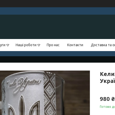
уги
Наші роботи
Про нас
Контакти
Доставка та 
Кели
Украї
980 ₴
Готово д