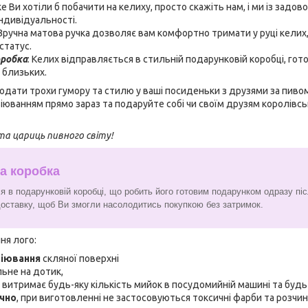
ке Ви хотіли б побачити на келиху, просто скажіть нам, і ми із зад
ндивідуальності.
 Зручна матова ручка дозволяє вам комфортно тримати у руці кели
статус.
оробка
: Келих відправляється в стильній подарунковій коробці, гот
 близьких.
одати трохи гумору та стилю у ваші посиденьки з друзями за пив
віюванням прямо зараз та подаруйте собі чи своїм друзям королівс
та цариць пивного світу!
а коробка
я в подарунковій коробці, що робить його готовим подарунком одразу пі
доставку, щоб Ви змогли насолодитись покупкою без затримок.
ня лого:
віювання
скляної поверхні
льне на дотик,
, витримає будь-яку кількість мийок в посудомийній машині та буд
ічно
, при виготовленні не застосовуються токсичні фарби та розчи