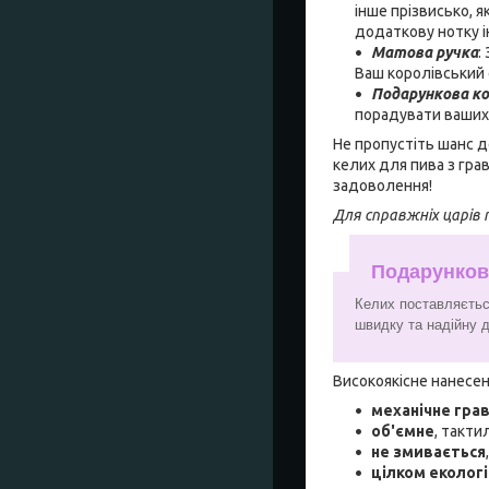
інше прізвисько, я
додаткову нотку і
Матова ручка
:
Ваш королівський 
Подарункова к
порадувати ваших
Не пропустіть шанс д
келих для пива з гра
задоволення!
Для справжніх царів 
Подарунков
Келих поставляєтьс
швидку та надійну 
Високоякісне нанесен
механічне гра
об'ємне
, такти
не змивається
цілком еколог