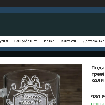
уги
Наші роботи
Про нас
Контакти
Доставка та 
Пода
грав
коли 
980 ₴
Готово д