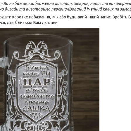
 Ви не бажане зображення логотип, шеврон, напис та ін. - зверніт
мо дизайн та виготовимо персоналізований іменний келих на замо
ати коротке побажання, ім'я або будь-який інший напис. Зробіть
дуся, для близької Вам людини!