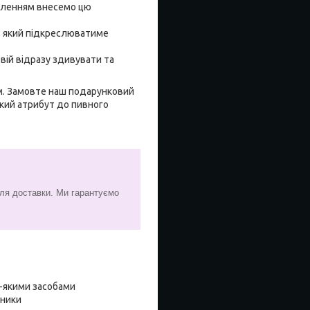
оволенням внесемо цю
х, який підкреслюватиме
овій відразу здивувати та
ом. Замовте наш подарунковий
ький атрибут до пивного
сля доставки. Ми гарантуємо
ь-якими засобами
нники