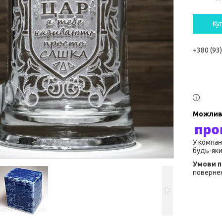
Ку
+380 (93
У компан
будь-яки
повернен