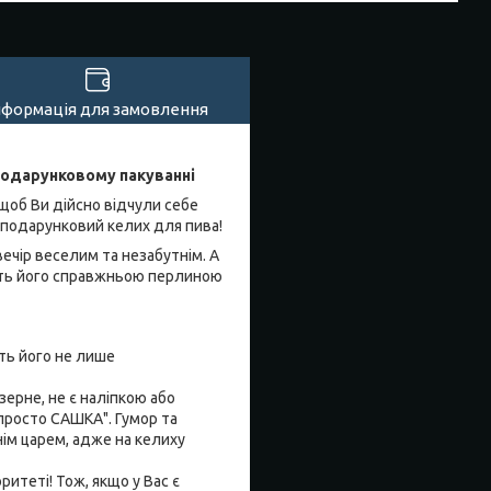
нформація для замовлення
подарунковому пакуванні
І щоб Ви дійсно відчули себе
 подарунковий келих для пива!
ечір веселим та незабутнім. А
ить його справжньою перлиною
ить його не лише
зерне, не є наліпкою або
 просто САШКА". Гумор та
ім царем, адже на келиху
оритеті! Тож, якщо у Вас є