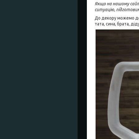
Якщо на нашому сайті
ситуацію, підготови
До декору можемо дод
тата, сина, брата, ді