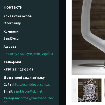
Контакти
Олександр
SandDecor
02140 вул.Мишуги, Київ, Україна
+380 (93) 128-33-19
https://sanddecor.com.ua
sanddecor@ukr.net
https://t.me/Sand_Dec
or