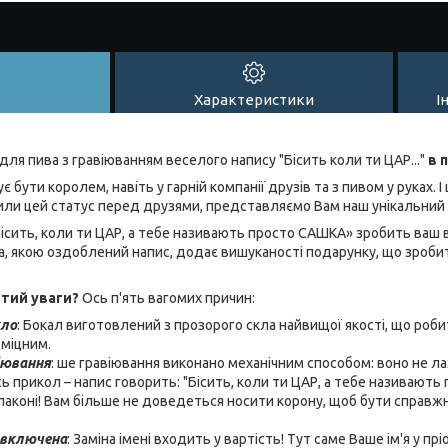
Характеристики
І
ля пива з гравіюванням веселого напису "Бісить коли ти ЦАР..."
в 
є бути королем, навіть у гарній компанії друзів та з пивом у руках. 
или цей статус перед друзями, представляємо Вам наш унікальний
ісить, коли ти ЦАР, а тебе називають просто САШКА» зробить ваш в
а, якою оздоблений напис, додає вишуканості подарунку, що зроб
тий уваги?
Ось п'ять вагомих причин:
кло
: Бокал виготовлений з прозорого скла найвищої якості, що роб
 міцним.
іювання
: ше гравіювання виконано механічним способом: воно не ла
сь прикол – напис говорить: "Бісить, коли ти ЦАР, а тебе називають
аконі! Вам більше не доведеться носити корону, щоб бути справжн
 включена
: Заміна імені входить у вартість! Тут саме Ваше ім'я у прі