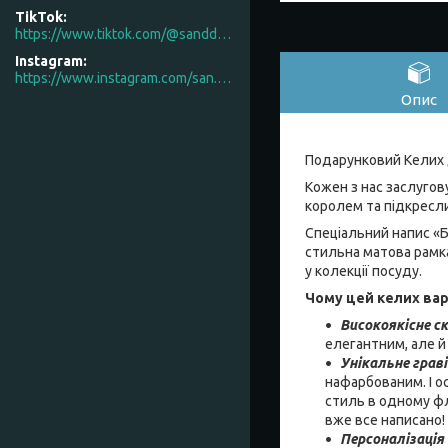
TikTok
https://www.tiktok.com/@sanddecor.com.ua
Instagram
https://www.instagram.com/san.d.decor/
Опис
Подарунковий Келих д
Кожен з нас заслугову
королем та підкресл
Спеціальний напис «Б
стильна матова рамк
у колекції посуду.
Чому цей келих вар
Високоякісне с
елегантним, але й
Унікальне грав
нафарбованим. І о
стиль в одному фл
вже все написано!
Персоналізація