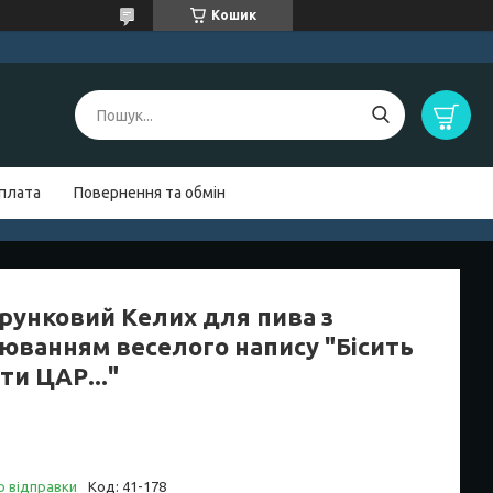
Кошик
оплата
Повернення та обмін
рунковий Келих для пива з
іюванням веселого напису "Бісить
ти ЦАР..."
о відправки
Код:
41-178