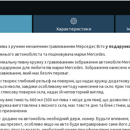
Характеристики
І
пива з ручним механічним гравіюванням Мерседес Віто
у подарунк
жнього автомобіліста та поціновувача марки Mercedes.
нікальну пивну кружку з гравіюванням зображення автомобіля Merc
подарунком для любителів марки Mercedes. Зображення нанесено н
віювання, який має безліч переваг.
створює глибокий рельєф на поверхні, що надає кружці додаткову
ться ніколи, завдяки особливому методу нанесення на скло. Крім то
глянсову поверхні скла, надає їй неповторний вигляд.
у вмістимість 660 мл (500 мл пива + місце для піни), що дозволя
ужка виготовлена з якісного скла, має товсте дно та бічні стінки,
о призначення.
- додамо на автомобіль необхідний держ. номер. Будьте впевнені, 
ваш презент, особливо якщо на авто буде вигравіровано саме його
овару, просто вкажіть необхідний номер при оформленні замовленн