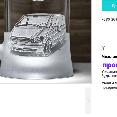
Ку
+380 (93
У компан
будь-яки
повернен