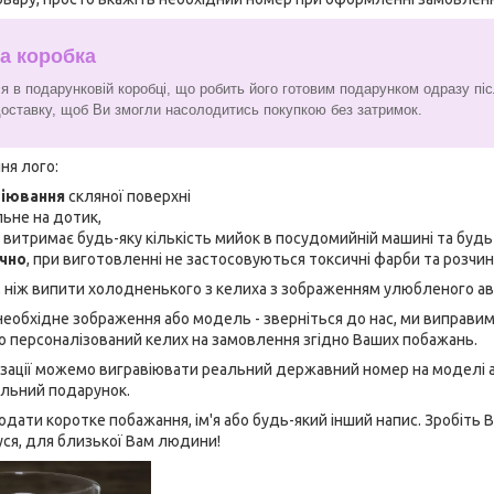
а коробка
я в подарунковій коробці, що робить його готовим подарунком одразу пі
доставку, щоб Ви змогли насолодитись покупкою без затримок.
ня лого:
віювання
скляної поверхні
льне на дотик,
, витримає будь-яку кількість мийок в посудомийній машині та буд
ічно
, при виготовленні не застосовуються токсичні фарби та розчи
 ніж випити холодненького з келиха з зображенням улюбленого а
еобхідне зображення або модель - зверніться до нас, ми виправим
о персоналізований келих на замовлення згідно Ваших побажань.
зації можемо вигравіювати реальний державний номер на моделі а
альний подарунок.
ати коротке побажання, ім'я або будь-який інший напис. Зробіть
дуся, для близької Вам людини!