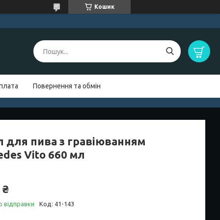
Кошик
оплата
Повернення та обмін
л для пива з гравіюванням
des Vito 660 мл
 ₴
о відправки
Код:
41-143