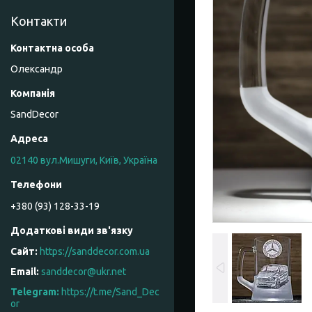
Контакти
Олександр
SandDecor
02140 вул.Мишуги, Київ, Україна
+380 (93) 128-33-19
https://sanddecor.com.ua
sanddecor@ukr.net
https://t.me/Sand_Dec
or