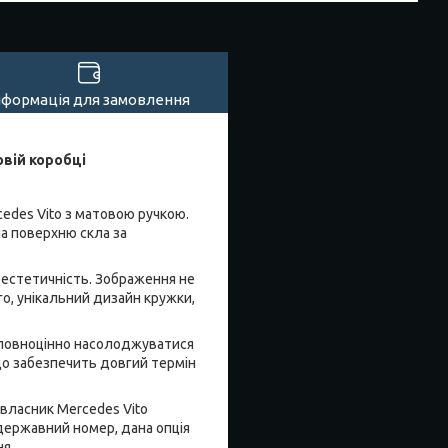
нформація для замовлення
овій коробці
edes Vito з матовою ручкою.
а поверхню скла за
 естетичність. Зображення не
го, унікальний дизайн кружки,
є повноцінно насолоджуватися
 що забезпечить довгий термін
власник Mercedes Vito
 державний номер, дана опція
я.