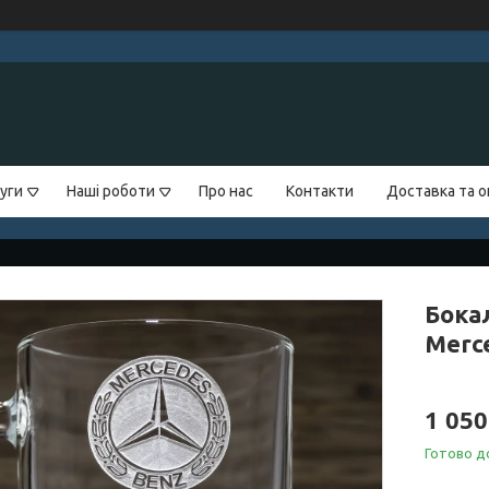
уги
Наші роботи
Про нас
Контакти
Доставка та 
Бока
Merce
1 050
Готово д