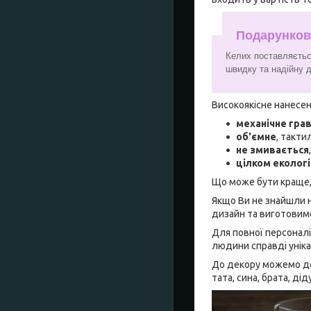
Подарунков
Келих поставляєтьс
швидку та надійну 
Високоякісне нанесен
механічне гра
об'ємне
, такти
не змивається
цілком еколог
Що може бути краще,
Якщо Ви не знайшли н
дизайн та виготовим
Для повної персоналі
людини справді унік
До декору можемо дод
тата, сина, брата, ді