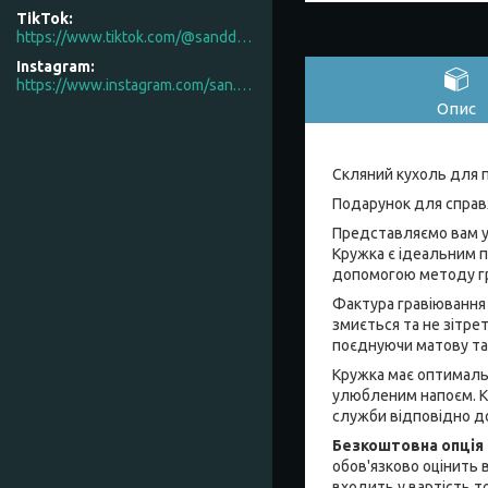
TikTok
https://www.tiktok.com/@sanddecor.com.ua
Instagram
https://www.instagram.com/san.d.decor/
Опис
Cкляний кухоль для 
Подарунок для справ
Представляємо вам у
Кружка є ідеальним 
допомогою методу гра
Фактура гравіювання 
змиється та не зітре
поєднуючи матову та 
Кружка має оптимальн
улюбленим напоєм. Кр
служби відповідно д
Безкоштовна опція
обов'язково оцінить 
входить у вартість т