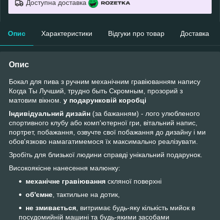
Доступна доставка
Опис
Характеристики
Відгуки про товар
Доставка
Опис
Бокал для пива з ручним механічним гравіюванням напису
Когда Ты Лучший, трудно быть Скромным, прозорий з
матовим вікном.
у подарунковій коробці
Індивідуальний дизайн
(за бажанням) - лого улюбленого
спортивного клубу або комп'ютерної гри, вітальний напис,
портрет, побажання, озвучте свої побажання до дизайну і ми
обов'язково намагатимемося їх максимально реалізувати.
Зробіть для близької людини справді унікальний подарунок.
Високоякісне нанесення малюнку:
механічне гравіювання
скляної поверхні
об'ємне
, тактильне на дотик,
не змивається
, витримає будь-яку кількість мийок в
посудомийній машині та будь-якими засобами