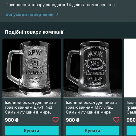
Повернення товару впродовж 14 днів за домовленістю
Всі умови повернення
Подібні товари компанії
Іменний бокал для пива з
Іменний бокал для пива з
Імен
гравіюванням ДРУГ №1
гравіюванням МУЖ №1
гра
Самый лучший в мире,
Самый лучший в мире
Сам
прозорий SandDecor
SandDecor
San
980
980
980
₴
₴
Купити
Купити