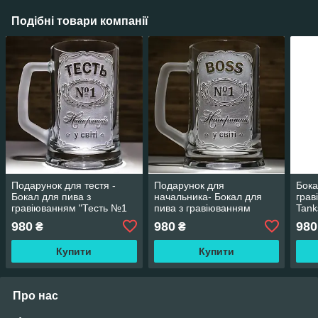
Подібні товари компанії
Подарунок для тестя -
Подарунок для
Бока
Бокал для пива з
начальника- Бокал для
грав
гравіюванням "Тесть №1
пива з гравіюванням
Tank
Найкращий у світі" з
"BOSS №1 Найкращий у
c по
980
980
980
₴
₴
матовою ручкою
світі" з матовою ручкою
San
Купити
Купити
Про нас