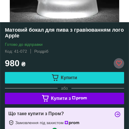
Матовий бокал для пива з гравіюванням лого
Apple
Готово до відправки
Код: 41-072
Роздріб
980
₴
Купити
або
Купити з
Що таке купити з Пром?
Замовлення під захистом