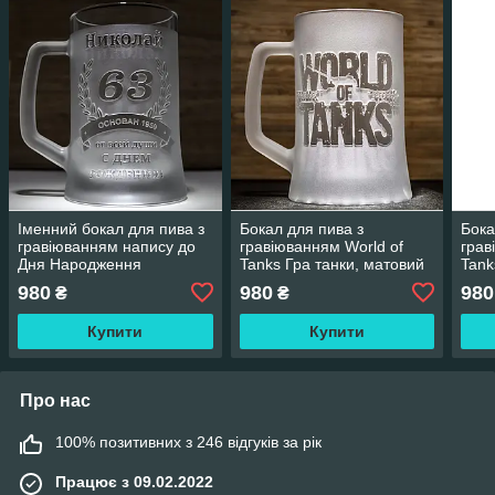
Іменний бокал для пива з
Бокал для пива з
Бока
гравіюванням напису до
гравіюванням World of
грав
Дня Народження
Tanks Гра танки, матовий
Tank
SandDecor
c по
980
980
980
₴
₴
San
Купити
Купити
Про нас
100% позитивних з 246 відгуків за рік
Працює з 09.02.2022